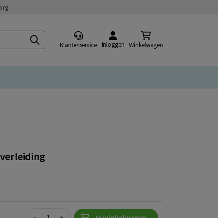
org
Inloggen
Klantenservice
Winkelwagen
 verleiding
Quantity
−
+
In winkelwagen