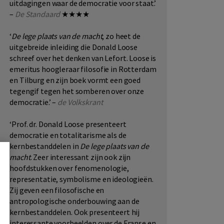
uitdagingen waar de democratie voor staat.’
–
De Standaard
★★★★
‘
De lege plaats van de macht
, zo heet de
uitgebreide inleiding die Donald Loose
schreef over het denken van Lefort. Loose is
emeritus hoogleraar filosofie in Rotterdam
en Tilburg en zijn boek vormt een goed
tegengif tegen het somberen over onze
democratie.’ –
de Volkskrant
‘Prof. dr. Donald Loose presenteert
democratie en totalitarisme als de
kernbestanddelen in
De lege plaats van de
macht
. Zeer interessant zijn ook zijn
hoofdstukken over fenomenologie,
representatie, symbolisme en ideologieën.
Zij geven een filosofische en
antropologische onderbouwing aan de
kernbestanddelen. Ook presenteert hij
interessante voorbeelden over de Franse en