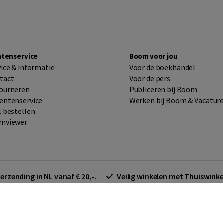
ntenservice
Boom voor jou
vice & informatie
Voor de boekhandel
tact
Voor de pers
ourneren
Publiceren bij Boom
entenservice
Werken bij Boom & Vacatur
l bestellen
mviewer
verzending in NL vanaf € 20,-.
Veilig winkelen met Thuiswin
arden zakelijk
Cookieverklaring
Disclaimer
Privacy policy