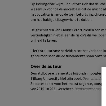
Op indringende wijze liet Lefort zien dat de kwe
Wezenlijk voor de democratie is dat de macht als 
het totalitarisme op de loer. Leforts inzichten 
om het huidige tijdsgewricht te duiden.
De geschriften van Claude Lefort bieden een ver
verduidelijken niet alleen de risico’s die we lo
vrijheid te keren.
‘Het totalitarisme herleiden tot het verleden k
gebeurtenissen die de fundamenten van onze s
Over de auteur
Donald Loose
is emeritus bijzonder hoogleraa
Tilburg University. Met zijn boek
Over vriendscha
Socratesbeker voor het meest urgente, oorspro
van 2019. In 2021 verscheen
Democratie op wanke