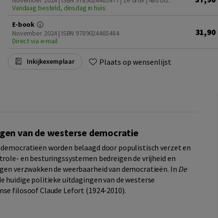
November 2024 | ISBN 9789024465477 | 1e druk
| 480 blz.
Vandaag besteld, dinsdag in huis
E-book
31,90
November 2024 | ISBN 9789024465484
Direct via e-mail
Plaats op wensenlijst
Inkijkexemplaar
ingen van de westerse democratie
e democratieën worden belaagd door populistisch verzet en
ntrole- en besturingssystemen bedreigen de vrijheid en
ingen verzwakken de weerbaarheid van democratieën. In
De
e huidige politieke uitdagingen van de westerse
nse filosoof Claude Lefort (1924-2010).