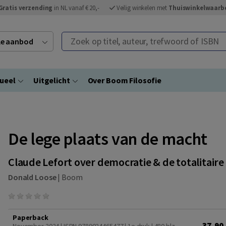
Gratis verzending
in NL vanaf € 20,-
Veilig winkelen met
Thuiswinkelwaarb
Zoek op titel, auteur, trefwoord of ISBN
ele aanbod
ueel
Uitgelicht
Over Boom Filosofie
De lege plaats van de macht
Claude Lefort over democratie & de totalitaire
Donald Loose
|
Boom
Paperback
37,90