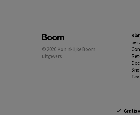
Kla
Ser
© 2026
Koninklijke Boom
Con
uitgevers
Ret
Doc
Sne
Tea
Gratis 
Algemene voorwaarden
Algemene voorwa