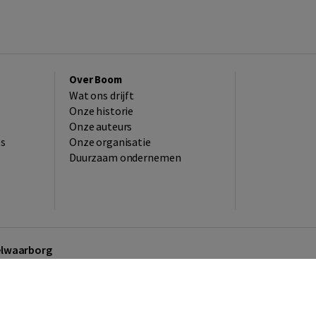
Over Boom
Wat ons drijft
Onze historie
Onze auteurs
es
Onze organisatie
Duurzaam ondernemen
kelwaarborg