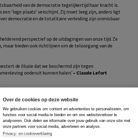
tsbaarheid van de democratie tegelijkertijd haar kracht is.
een ‘lege plaats’ verschijnt. Zij moet leeg zijn, anders ligt
over democratie en de totalitaire verleiding zijn onmisbaar
helderend perspectief op de uitdagingen van onze tijd. Ze
pen, maar bieden ook richtlijnen om de teloorgang van de
oestert de illusie dat we beschermd zijn tegen
amenleving onderuit kunnen halen.’
– Claude Lefort
r wijsbegeerte aan de Erasmus Universiteit Rotterdam en
Over de cookies op deze website
p. De praktische filosofie van Kant
won hij de prestigieuze
nkelijke en prikkelende Nederlandstalige filosofieboek
We gebruiken cookies om content en advertenties te personaliseren, om
functies voor social media te bieden en om ons websiteverkeer te
le bodem. Over de politiek en het politieke
.
analyseren. Ook delen we informatie over jouw gebruik van onze site met
onze partners voor social media, adverteren en analyse.
Privacy- en cookieverklaring