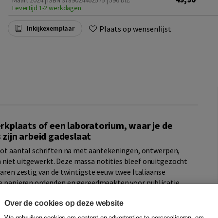
Maart 2024 | ISBN 9789024462575
| 596 blz.
Levertijd 1-2 werkdagen
Plaats op wensenlijst
Inkijkexemplaar
werkplaats of een laboratorium, waar je de
 zijn arbeid gadeslaat
groot aantal schriften na met aantekeningen, ontwerpen,
 niet uitgewerkt. Deze massa notities bleef onuitgezocht
 jaren zestig van de twintigste eeuw twee Italiaanse
 de papieren ordenden en gereedmaakten voor publicatie.
967 werd het belang van deze nalatenschap voor een juist
Over de cookies op deze website
emd zijn Nietzsches notities over het Europese nihilisme en
We gebruiken cookies om content en advertenties te personaliseren, om