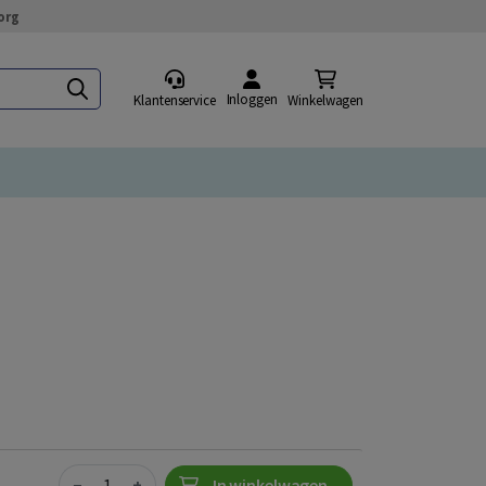
org
Inloggen
Klantenservice
Winkelwagen
Quantity
−
+
In winkelwagen