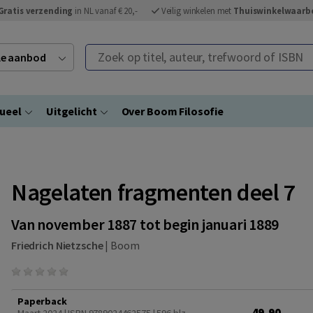
Gratis verzending
in NL vanaf € 20,-
Veilig winkelen met
Thuiswinkelwaarb
Zoek op titel, auteur, trefwoord of ISBN
ele aanbod
ueel
Uitgelicht
Over Boom Filosofie
Nagelaten fragmenten deel 7
Van november 1887 tot begin januari 1889
Friedrich Nietzsche
|
Boom
Paperback
49,90