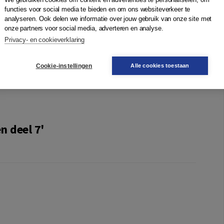
functies voor social media te bieden en om ons websiteverkeer te
che Werke. Kritische Studienausgabe in 15 Bänden
.
analyseren. Ook delen we informatie over jouw gebruik van onze site met
2
onze partners voor social media, adverteren en analyse.
nbuch Verlag / Walter de Gruyter) 1980; 1988
. Deze tekst
tausgabe
. Berlijn (Walter de Gruyter) 1967-1977.
Privacy- en cookieverklaring
zzino Montinari
Cookie-instellingen
Alle cookies toestaan
n deel 7'