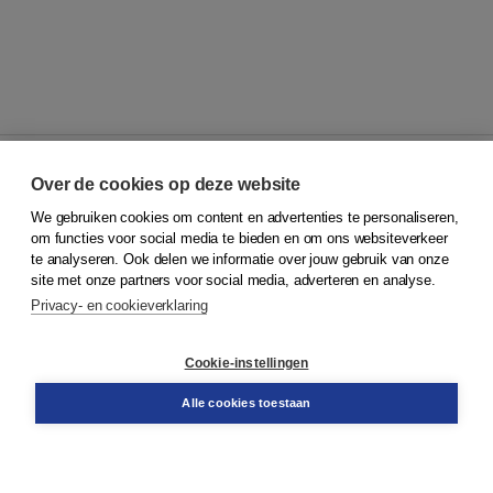
Over de cookies op deze website
We gebruiken cookies om content en advertenties te personaliseren,
© 2026
Koninklijke Boom uitgevers
om functies voor social media te bieden en om ons websiteverkeer
te analyseren. Ook delen we informatie over jouw gebruik van onze
Klantenservice
site met onze partners voor social media, adverteren en analyse.
Service & informatie
Privacy- en cookieverklaring
Contact
Retourneren
Docentenservice
Cookie-instellingen
Snel bestellen
Teamviewer
Alle cookies toestaan
Boom voor jou
Voor de boekhandel
Voor de pers