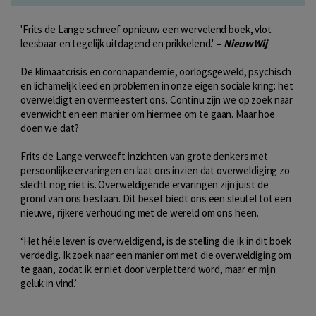
'Frits de Lange schreef opnieuw een wervelend boek, vlot
leesbaar en tegelijk uitdagend en prikkelend.'
–
NieuwWij
De klimaatcrisis en coronapandemie, oorlogsgeweld, psychisch
en lichamelijk leed en problemen in onze eigen sociale kring: het
overweldigt en overmeestert ons. Continu zijn we op zoek naar
evenwicht en een manier om hiermee om te gaan. Maar hoe
doen we dat?
Frits de Lange verweeft inzichten van grote denkers met
persoonlijke ervaringen en laat ons inzien dat overweldiging zo
slecht nog niet is. Overweldigende ervaringen zijn juist de
grond van ons bestaan. Dit besef biedt ons een sleutel tot een
nieuwe, rijkere verhouding met de wereld om ons heen.
‘Het héle leven ís overweldigend, is de stelling die ik in dit boek
verdedig. Ik zoek naar een manier om met die overweldiging om
te gaan, zodat ik er niet door verpletterd word, maar er mijn
geluk in vind.’