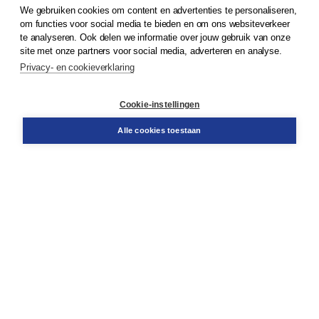
We gebruiken cookies om content en advertenties te personaliseren,
© 2026
Koninklijke Boom uitgevers
om functies voor social media te bieden en om ons websiteverkeer
te analyseren. Ook delen we informatie over jouw gebruik van onze
Klantenservice
site met onze partners voor social media, adverteren en analyse.
Service & informatie
Privacy- en cookieverklaring
Contact
Retourneren
Docentenservice
Cookie-instellingen
Snel bestellen
Teamviewer
Alle cookies toestaan
Boom voor jou
Voor de boekhandel
Voor de pers
Publiceren bij Boom
Werken bij Boom & Vacatures
Over Boom
Wat ons drijft
Onze historie
Onze auteurs
Onze organisatie
Duurzaam ondernemen