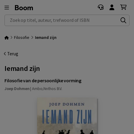
Zoek op titel, auteur, trefwoord of ISBN
Filosofie
Iemand zijn
Terug
Iemand zijn
Filosofie van de persoonlijke vorming
Joep Dohmen
|
Ambo/Anthos B.V.