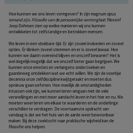
Hoe kunnen we ons leven vormgeven? In zijn magnum opus
Iemand zijn. Filosofie van de persoonlijke vorming
laat filosoof
Joep Dohmen zien op welke manieren wij ons kunnen
ontwikkelen tot zelfstandige en betrokken mensen.
We leven in een vloeibare tijd. Er zijn zoveel invloeden en zoveel
opties. Er klinken zoveel stemmen en er is zoveel lawaai. Hoe
kunnen we daarin overeind blijven en onszelf bewaren? Het is
wel degelijk mogelijk dat we onszelf beter gaan begrijpen. We
kunnen onze emoties en verlangens onderzoeken en
gaandeweg ontdekken wat we echt willen. We zijn de voorbije
decennia onze zelfdiscipline kwijtgeraakt en moeten dus
opnieuw gaan oefenen. Hoe moeilijk de omstandigheden
intussen ook zijn, we kunnen leren omgaan met de vele
versnellingen en met meer aandacht leven in het hier en nu. We
moeten weer leren om elkaar te waarderen en de onderlinge
verschillen te verdragen. De voornaamste opdracht van
vandaag is dat we het huis van de aarde weer bewoonbaar
maken. Bij deze zoektocht naar praktische wijsheid kan de
filosofie ons helpen.