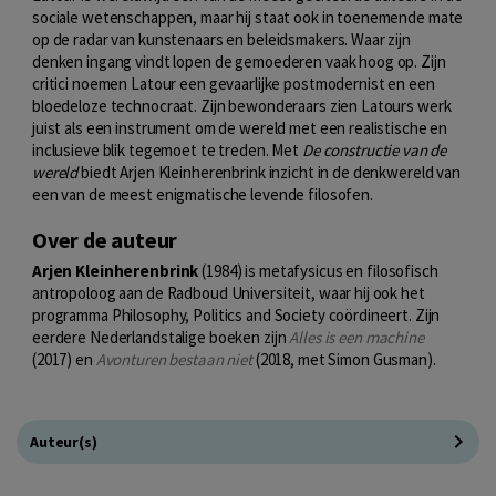
sociale wetenschappen, maar hij staat ook in toenemende mate
op de radar van kunstenaars en beleidsmakers. Waar zijn
denken ingang vindt lopen de gemoederen vaak hoog op. Zijn
critici noemen Latour een gevaarlijke postmodernist en een
bloedeloze technocraat. Zijn bewonderaars zien Latours werk
juist als een instrument om de wereld met een realistische en
inclusieve blik tegemoet te treden. Met
De constructie van de
wereld
biedt Arjen Kleinherenbrink inzicht in de denkwereld van
een van de meest enigmatische levende filosofen.
Over de auteur
Arjen Kleinherenbrink
(1984) is metafysicus en filosofisch
antropoloog aan de Radboud Universiteit, waar hij ook het
programma Philosophy, Politics and Society coördineert. Zijn
eerdere Nederlandstalige boeken zijn
Alles is een machine
(2017) en
Avonturen bestaan niet
(2018, met Simon Gusman).
Auteur(s)