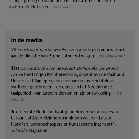
schrijft prettig en duidelijk en maakt Latours concepten
inzichtelijk. Het lezen ...
Lees meer
In de media
'
De constructie van de wereld
is een goede gids voor wie zich
aan de filosofie van Bruno Latour wil wagen.' –
de Volkskrant
'Met
De constructie van de wereld. De filosofie van Bruno
Latour
heeft Arjen Kleinherenbrink, docent aan de Radboud
Universiteit Nijmegen, een leesbare en overzichtelijke
synthese geschreven – de eerste in het Nederlandse
taalgebied – van Latours denken en zijn ontwikkeling.' –
De
Reactor
'In dit eerste Nederlandstalige boek over het oeuvre van
Latour laat Arjen Kleinherenbrink zien waarom Latour
filosofen, wetenschappers en kunstenaars inspireert.' –
Filosofie Magazine