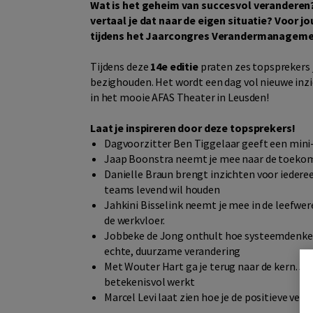
Wat is het geheim van succesvol veranderen? 
vertaal je dat naar de eigen situatie? Voor j
tijdens het Jaarcongres Verandermanagement
Tijdens deze
14e editie
praten zes topsprekers j
bezighouden. Het wordt een dag vol nieuwe inzi
in het mooie AFAS Theater in Leusden!
Laat je inspireren door deze topsprekers!
Dagvoorzitter Ben Tiggelaar geeft een mi
Jaap Boonstra neemt je mee naar de toekoms
Danielle Braun brengt inzichten voor iederee
teams levend wil houden
Jahkini Bisselink neemt je mee in de leefwere
de werkvloer.
Jobbeke de Jong onthult hoe systeemdenken
echte, duurzame verandering
Met Wouter Hart ga je terug naar de kern. J
betekenisvol werkt
Marcel Levi laat zien hoe je de positieve vera