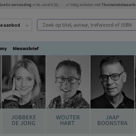
Gratis verzending
in NL vanaf € 20,-
Veilig winkelen met
Thuiswinkelwaarb
Zoek op titel, auteur, trefwoord of ISBN
ele aanbod
emy
Nieuwsbrief