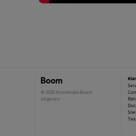
Kla
Ser
© 2026
Koninklijke Boom
Con
uitgevers
Ret
Doc
Sne
Tea