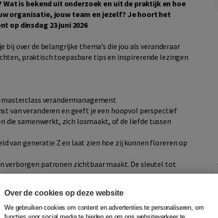
Wat is bekend uit onderzoek en uit de praktijk en hoe
ouw organisatie, jouw team en jezelf? Je hoort het
 op dinsdag 23 juni 2026
e bij over de belangrijke thema’s die jou als veranderaar
chten, praktisch toepasbare tips en inspirerende lezingen
ni-masterclass verandermanagement
t van veranderen en geeft je een hoopvol perspectief
n die samenwerkt, zich losmaakt, of de liefde tussen
ld van generatie Z en laat zien hoe zij kunnen floreren op
 verborgen patronen zichtbaar maakt. De sleutel tot
e ontdekt hoe je loskomt van ‘het systeem’ en samen echt
Over de cookies op deze website
nderlessen uit de zorg toepast in je eigen organisatie
We gebruiken cookies om content en advertenties te personaliseren, om
functies voor social media te bieden en om ons websiteverkeer te