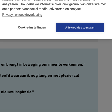
analyseren. Ook delen we informatie over jouw gebruik van onze site met
nderen voor de toekomst
van Jaap Boonstra en Marjo
onze partners voor social media, adverteren en analyse.
Privacy- en cookieverklaring
ement?
Cookie-instellingen
Alle cookies toestaan
 en brengt in beweging om meer te verkennen.”
leefd waaraan ik nog lang en met plezier zal
nieuwe inspiratie.”