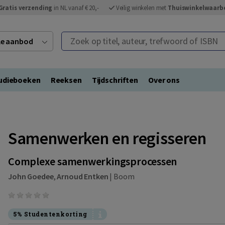
Gratis verzending
in NL vanaf € 20,-
Veilig winkelen met
Thuiswinkelwaarb
Zoek op titel, auteur, trefwoord of ISBN
ele aanbod
udieboeken
Reeksen
Tijdschriften
Over ons
Samenwerken en regisseren
Complexe samenwerkingsprocessen
John Goedee
,
Arnoud Entken
|
Boom
5% Studentenkorting