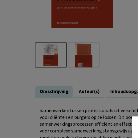
Omschrijving
Auteur(s)
Inhoudsopg
Samenwerken tussen professionals uit verschil
voor cliënten en burgers op te lossen. Dit boe
samenwerkingsprocessen efficiënt en effectief
voor complexe samenwerking stapsgewijs aan de
model en praktische voorbeelden wordt toegeli