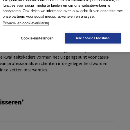
t voor de samenwerkende organisaties en de cliënten van
functies voor social media te bieden en om ons websiteverkeer te
analyseren. Ook delen we informatie over jouw gebruik van onze site met
 verschillende (keten) samenwerkingsvormen.
onze partners voor social media, adverteren en analyse.
Privacy- en cookieverklaring
 de circulariteit van vraag-gestuurd samenwerken: hoe kom
-gedreven aanpak? De auteurs nemen u mee in deze route
Cookie-instellingen
Alle cookies toestaan
ecteren, inrichten tot en met het (digitaal) borgen. Tevens
itskaders (referentiemodellen) die gezamenlijk met
ze kwaliteitskaders vormen het uitgangspunt voor casus-
van professionals en cliënten in de gelegenheid worden
n te zetten interventies.
isseren'