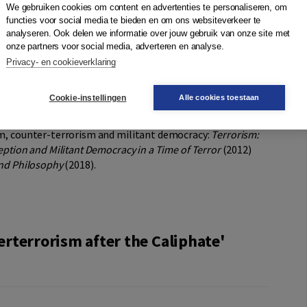
We gebruiken cookies om content en advertenties te personaliseren, om
iry. First, the concepts relevant to terrorism and counter-
functies voor social media te bieden en om ons websiteverkeer te
 of the ‘caliphate’, the role of ‘ideology’ and the links
analyseren. Ook delen we informatie over jouw gebruik van onze site met
ific contributions discuss the latest developments in
onze partners voor social media, adverteren en analyse.
 Netherlands, Germany, Italy and the United States.
Privacy- en cookieverklaring
ate
is essential reading for researchers and policy makers
Cookie-instellingen
Alle cookies toestaan
f terrorism. The book constitutes a timely follow-up to
researchers collaborated with other Dutch and
ism, counter-terrorism and militant democracy:
Terrorism:
eption and Militant Democracy in a Time of Terror
(2012)
and Philosophy
(2018).
rterrorism after the Caliphate'