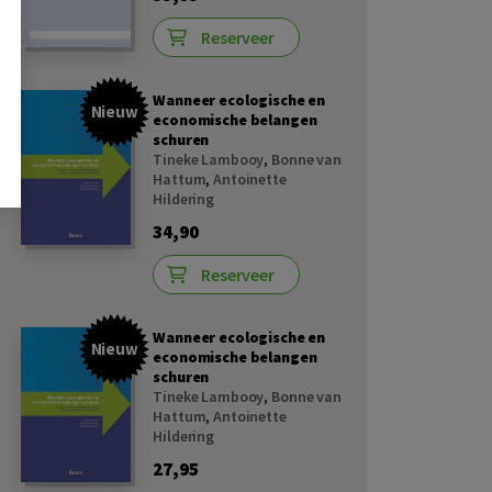
Reserveer
Wanneer ecologische en
Nieuw
economische belangen
schuren
Tineke Lambooy
,
Bonne van
Hattum
,
Antoinette
Hildering
34,90
Reserveer
Wanneer ecologische en
Nieuw
economische belangen
schuren
Tineke Lambooy
,
Bonne van
Hattum
,
Antoinette
Hildering
27,95