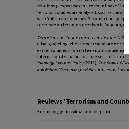
relations perspectives in two main lines of inqu
terrorism studies are analyzed, such as the status
with ‘militant democracy’. Second, country-spec
terrorism and counterterrorism in Belgium, the
Terrorism and Counterterrorism after the Caliph
alike, grappling with the postcaliphate world o
earlier volumes in which Leiden Jurisprudence 
international scholars on the issues of terror
Ideology, Law and Policy
(2011),
The State of Exc
and
Militant Democracy - Political Science, Law 
Reviews 'Terrorism and Counte
Er zijn nog geen reviews voor dit product