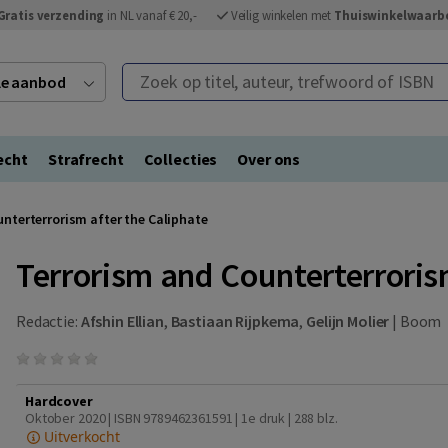
Gratis verzending
in NL vanaf € 20,-
Veilig winkelen met
Thuiswinkelwaarb
Zoek op titel, auteur, trefwoord of ISBN
ele aanbod
echt
Strafrecht
Collecties
Over ons
nterterrorism after the Caliphate
Terrorism and Counterterrorism
Redactie:
Afshin Ellian
,
Bastiaan Rijpkema
,
Gelijn Molier
|
Boom
Hardcover
Oktober 2020 | ISBN 9789462361591 | 1e druk
| 288 blz.
Uitverkocht