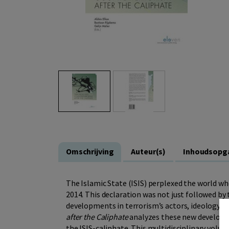
Omschrijving
Auteur(s)
Inhoudsopg
The Islamic State (ISIS) perplexed the world wh
2014. This declaration was not just followed by 
developments in terrorism’s actors, ideology, 
after the Caliphate
analyzes these new developme
the ISIS-caliphate. This multidisciplinary volu