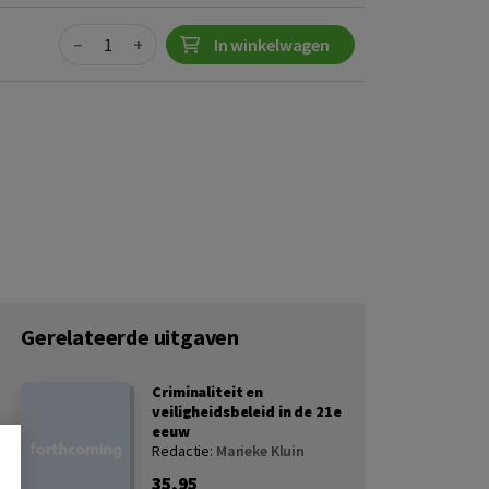
Quantity
−
+
In winkelwagen
Gerelateerde uitgaven
Criminaliteit en
veiligheidsbeleid in de 21e
eeuw
Redactie:
Marieke Kluin
35,95