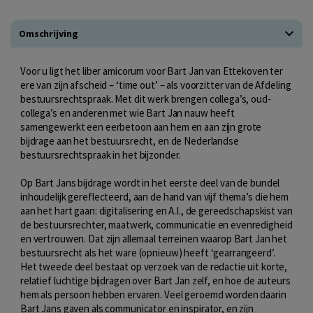
Omschrijving
Voor u ligt het liber amicorum voor Bart Jan van Ettekoven ter
ere van zijn afscheid – ‘time out’ – als voorzitter van de Afdeling
bestuursrechtspraak. Met dit werk brengen collega’s, oud-
collega’s en anderen met wie Bart Jan nauw heeft
samengewerkt een eerbetoon aan hem en aan zijn grote
bijdrage aan het bestuursrecht, en de Nederlandse
bestuursrechtspraak in het bijzonder.
Op Bart Jans bijdrage wordt in het eerste deel van de bundel
inhoudelijk gereflecteerd, aan de hand van vijf thema’s die hem
aan het hart gaan: digitalisering en A.I., de gereedschapskist van
de bestuursrechter, maatwerk, communicatie en evenredigheid
en vertrouwen. Dat zijn allemaal terreinen waarop Bart Jan het
bestuursrecht als het ware (opnieuw) heeft ‘gearrangeerd’.
Het tweede deel bestaat op verzoek van de redactie uit korte,
relatief luchtige bijdragen over Bart Jan zelf, en hoe de auteurs
hem als persoon hebben ervaren. Veel geroemd worden daarin
Bart Jans gaven als communicator en inspirator, en zijn