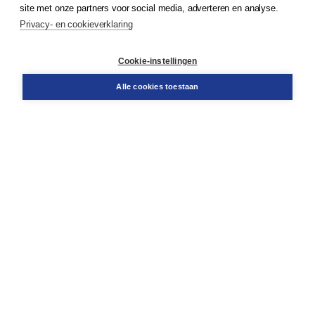
site met onze partners voor social media, adverteren en analyse.
Service & informatie
Privacy- en cookieverklaring
Contact
Retourneren
Docentenservice
Cookie-instellingen
Snel bestellen
Teamviewer
Alle cookies toestaan
Boom voor jou
Voor de boekhandel
Voor de pers
Publiceren bij Boom
Werken bij Boom & Vacatures
Over Boom
Wat ons drijft
Onze historie
Onze auteurs
Onze organisatie
Duurzaam ondernemen