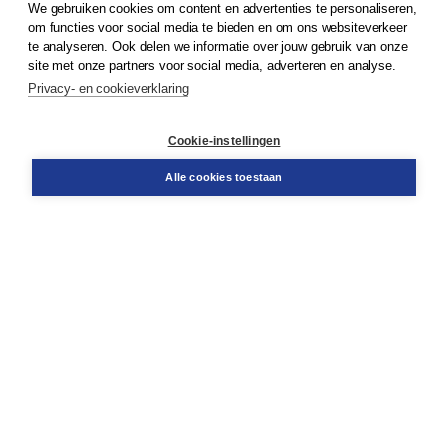
We gebruiken cookies om content en advertenties te personaliseren,
© 2026
Koninklijke Boom uitgevers
om functies voor social media te bieden en om ons websiteverkeer
te analyseren. Ook delen we informatie over jouw gebruik van onze
Klantenservice
site met onze partners voor social media, adverteren en analyse.
Service & informatie
Privacy- en cookieverklaring
Contact
Retourneren
Docentenservice
Cookie-instellingen
Snel bestellen
Teamviewer
Alle cookies toestaan
Boom voor jou
Voor de boekhandel
Voor de pers
Publiceren bij Boom
Werken bij Boom & Vacatures
Over Boom
Wat ons drijft
Onze historie
Onze auteurs
Onze organisatie
Duurzaam ondernemen