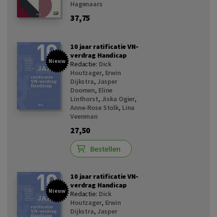
Hagenaars
37,75
10 jaar ratificatie VN-
verdrag Handicap
Nieuw
Redactie:
Dick
Houtzager
,
Erwin
Dijkstra
,
Jasper
Doomen
,
Eline
Linthorst
,
Jiska Ogier
,
Anne-Rose Stolk
,
Lina
Veenman
27,50
Bestellen
10 jaar ratificatie VN-
verdrag Handicap
Nieuw
Redactie:
Dick
Houtzager
,
Erwin
Dijkstra
,
Jasper