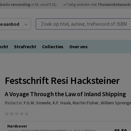
Gratis verzending
in NL vanaf € 20,-
Veilig winkelen met
Thuiswinkelwaarb
Zoek op titel, auteur, trefwoord of ISBN
ele aanbod
echt
Strafrecht
Collecties
Over ons
Festschrift Resi Hacksteiner
A Voyage Through the Law of Inland Shipping
Redactie:
F.G.M. Smeele
,
K.F. Haak
,
Martin Fisher
,
Willem Spreng
Hardcover
88,50