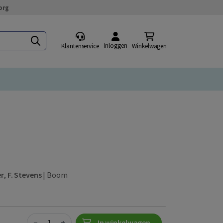
org
Inloggen
Klantenservice
Winkelwagen
er
,
F. Stevens
|
Boom
Quantity
−
+
In winkelwagen