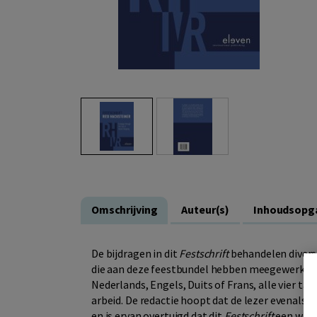
Omschrijving
Auteur(s)
Inhoudsopg
De bijdragen in dit
Festschrift
behandelen divers
die aan deze feestbundel hebben meegewerkt we
Nederlands, Engels, Duits of Frans, alle vier tal
arbeid. De redactie hoopt dat de lezer evenals d
en is ervan overtuigd dat dit
Festschrift
een waar