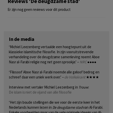
Reviews 'De deugdzame stad'
Er zijn nog geen reviews voor dit product
In de media
‘Michiel Leezenberg vertaalde een hoogtepunt uit de
klassieke islamitische filosofie. In zijn vooruitstrevende
verhandeling over de deugdzame samenleving noemt Aboe
Nasr al-Farabi religie nog net geen sprookje.’ –
NRC
●●●●
‘Filosoof Aboe Nasr al-Farabi noemde alle geloof bedrog en
schreef daar een uniek werk over.’ –
de Volkskrant
★★★★
Interview met vertaler Michiel Leezenberg in
Trouw
:
De islam is niet de vijand van alle filosofie
‘Het zijn boude stellingen die we voor de eerste keer in het
Nederlands kunnen lezen in
De deugdzame stad
van Al-Farabi.
Enkele voorbeelden maar van de vele originele ideeën van Al-