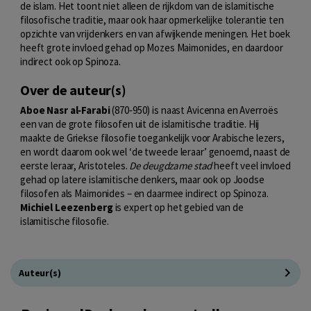
de islam. Het toont niet alleen de rijkdom van de islamitische
filosofische traditie, maar ook haar opmerkelijke tolerantie ten
opzichte van vrijdenkers en van afwijkende meningen. Het boek
heeft grote invloed gehad op Mozes Maimonides, en daardoor
indirect ook op Spinoza.
Over de auteur(s)
Aboe Nasr al‑Farabi
(870‑950) is naast Avicenna en Averroës
een van de grote filosofen uit de islamitische traditie. Hij
maakte de Griekse filosofie toegankelijk voor Arabische lezers,
en wordt daarom ook wel ‘de tweede leraar’ genoemd, naast de
eerste leraar, Aristoteles.
De deugdzame stad
heeft veel invloed
gehad op latere islamitische denkers, maar ook op Joodse
filosofen als Maimonides – en daarmee indirect op Spinoza.
Michiel Leezenberg
is expert op het gebied van de
islamitische filosofie.
Auteur(s)