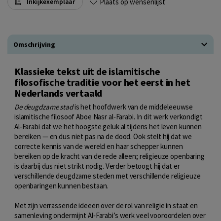
Plaats op wensenlijst
Inkijkexemplaar
Omschrijving
Klassieke tekst uit de islamitische
filosofische traditie voor het eerst in het
Nederlands vertaald
De deugdzame stad
is het hoofdwerk van de middeleeuwse
islamitische filosoof Aboe Nasr al‑Farabi. In dit werk verkondigt
Al‑Farabi dat we het hoogste geluk al tijdens het leven kunnen
bereiken — en dus niet pas na de dood. Ook stelt hij dat we
correcte kennis van de wereld en haar schepper kunnen
bereiken op de kracht van de rede alleen; religieuze openbaring
is daarbij dus niet strikt nodig. Verder betoogt hij dat er
verschillende deugdzame steden met verschillende religieuze
openbaringen kunnen bestaan.
Met zijn verrassende ideeën over de rol van religie in staat en
samenleving ondermijnt Al‑Farabi’s werk veel vooroordelen over