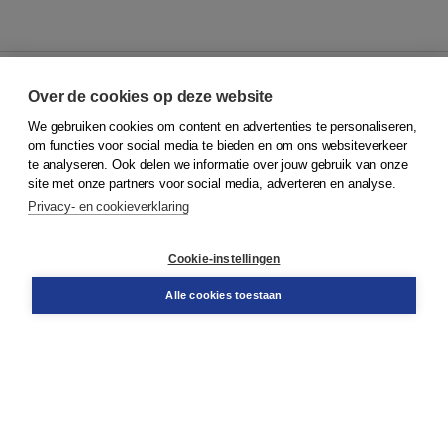
Over de cookies op deze website
We gebruiken cookies om content en advertenties te personaliseren,
© 2026
Koninklijke Boom uitgevers
om functies voor social media te bieden en om ons websiteverkeer
te analyseren. Ook delen we informatie over jouw gebruik van onze
Klantenservice
site met onze partners voor social media, adverteren en analyse.
Service & informatie
Privacy- en cookieverklaring
Contact
Retourneren
Docentenservice
Cookie-instellingen
Snel bestellen
Teamviewer
Alle cookies toestaan
Boom voor jou
Voor de boekhandel
Voor de pers
Publiceren bij Boom
Werken bij Boom & Vacatures