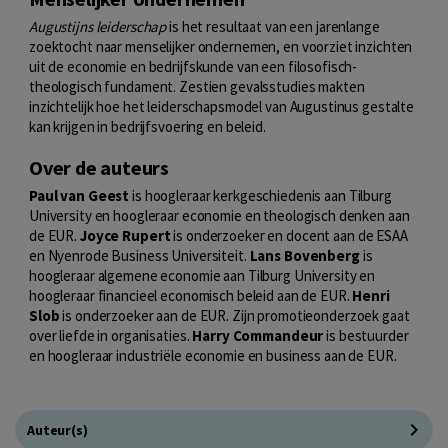
Augustijns leiderschap
is het resultaat van een jarenlange
zoektocht naar menselijker ondernemen, en voorziet inzichten
uit de economie en bedrijfskunde van een filosofisch-
theologisch fundament. Zestien gevalsstudies makten
inzichtelijk hoe het leiderschapsmodel van Augustinus gestalte
kan krijgen in bedrijfsvoering en beleid.
Over de auteurs
Paul van Geest
is hoogleraar kerkgeschiedenis aan Tilburg
University en hoogleraar economie en theologisch denken aan
de EUR.
Joyce Rupert
is onderzoeker en docent aan de ESAA
en Nyenrode Business Universiteit.
Lans Bovenberg
is
hoogleraar algemene economie aan Tilburg University en
hoogleraar financieel economisch beleid aan de EUR.
Henri
Slob
is onderzoeker aan de EUR. Zijn promotieonderzoek gaat
over liefde in organisaties.
Harry Commandeur
is bestuurder
en hoogleraar industriële economie en business aan de EUR.
Auteur(s)