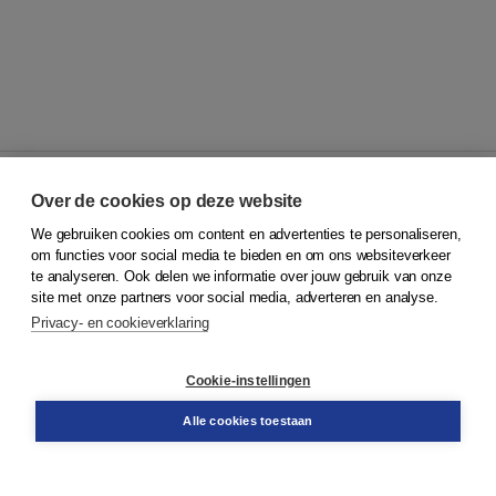
Over de cookies op deze website
We gebruiken cookies om content en advertenties te personaliseren,
© 2026
Koninklijke Boom uitgevers
om functies voor social media te bieden en om ons websiteverkeer
te analyseren. Ook delen we informatie over jouw gebruik van onze
Klantenservice
site met onze partners voor social media, adverteren en analyse.
Service & informatie
Privacy- en cookieverklaring
Contact
Retourneren
Docentenservice
Cookie-instellingen
Snel bestellen
Teamviewer
Alle cookies toestaan
Boom voor jou
Voor de boekhandel