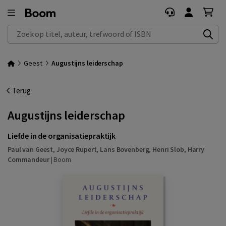
Zoek op titel, auteur, trefwoord of ISBN
Geest
Augustijns leiderschap
Terug
Augustijns leiderschap
Liefde in de organisatiepraktijk
Paul van Geest
,
Joyce Rupert
,
Lans Bovenberg
,
Henri Slob
,
Harry
Commandeur
|
Boom