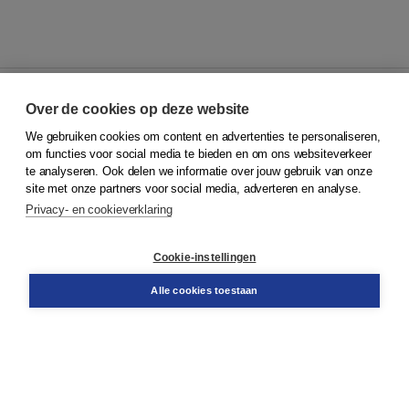
Over de cookies op deze website
We gebruiken cookies om content en advertenties te personaliseren,
© 2026
Koninklijke Boom uitgevers
om functies voor social media te bieden en om ons websiteverkeer
te analyseren. Ook delen we informatie over jouw gebruik van onze
Klantenservice
site met onze partners voor social media, adverteren en analyse.
Service & informatie
Privacy- en cookieverklaring
Contact
Retourneren
Docentenservice
Cookie-instellingen
Snel bestellen
Teamviewer
Alle cookies toestaan
Boom voor jou
Voor de boekhandel
Voor de pers
Publiceren bij Boom
Werken bij Boom & Vacatures