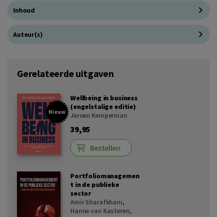
Inhoud
Auteur(s)
Gerelateerde uitgaven
Wellbeing in business
(engelstalige editie)
Nieuw
Jeroen Kemperman
39,95
Bestellen
Portfoliomanagemen
t in de publieke
sector
Amir Sharafkhani
,
Hanne van Kasteren
,