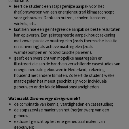
combinatie:
leert de student een stapsgewijze aanpak voor het
(her)ontwerpen van een energieneutraal klimaatconcept
voor gebouwen. Denk aan huizen, scholen, kantoren,
winkels, etc.
laat zien hoe een geïntegreerde aanpak de beste resultaten
kan opleveren. Een geïntegreerde aanpak houdt rekening
met zowel passieve maatregelen (zoals thermische isolatie
en zonwering) als actieve maatregelen (zoals
warmtepompen en fotovoltaïsche panelen).
geeft een overzicht van mogelijke maatregelen en
illustreert die aan de hand van verschillende casestudies van
energie neutrale gebouwen in Nederland, rekening
houdend met andere klimaten. Zo leert de student welke
maatregelen het meest geschikt zijn voor individuele
gebouwen onder lokale klimaatomstandigheden.
Wat maakt
Zero-energy design
uniek?
de combinatie van kennis, vaardigheden en casestudies;
de stapsgewijze manier van het (her)ontwerp van een
gebouw;
exclusief gericht op het energieneutraal maken van
gebouwen;