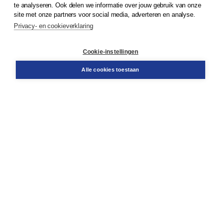
te analyseren. Ook delen we informatie over jouw gebruik van onze
Klantenservice
site met onze partners voor social media, adverteren en analyse.
Service & informatie
Privacy- en cookieverklaring
Contact
Retourneren
Docentenservice
Cookie-instellingen
Snel bestellen
Teamviewer
Alle cookies toestaan
Boom voor jou
Voor de boekhandel
Voor de pers
Publiceren bij Boom
Werken bij Boom & Vacatures
Over Boom
Wat ons drijft
Onze historie
Onze auteurs
Onze organisatie
Duurzaam ondernemen