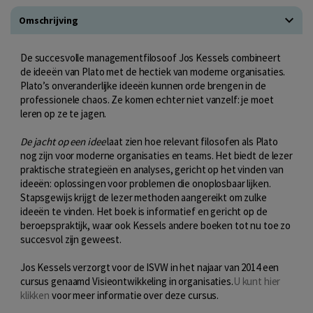
Omschrijving
De succesvolle managementfilosoof Jos Kessels combineert
de ideeën van Plato met de hectiek van moderne organisaties.
Plato’s onveranderlijke ideeën kunnen orde brengen in de
professionele chaos. Ze komen echter niet vanzelf: je moet
leren op ze te jagen.
De jacht op een idee
laat zien hoe relevant filosofen als Plato
nog zijn voor moderne organisaties en teams. Het biedt de lezer
praktische strategieën en analyses, gericht op het vinden van
ideeën: oplossingen voor problemen die onoplosbaar lijken.
Stapsgewijs krijgt de lezer methoden aangereikt om zulke
ideeën te vinden. Het boek is informatief en gericht op de
beroepspraktijk, waar ook Kessels andere boeken tot nu toe zo
succesvol zijn geweest.
Jos Kessels verzorgt voor de ISVW in het najaar van 2014 een
cursus genaamd Visieontwikkeling in organisaties.
U kunt hier
klikken
voor meer informatie over deze cursus.