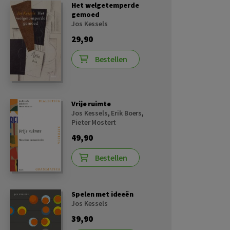
Het welgetemperde
gemoed
Jos Kessels
29,90
Bestellen
Vrije ruimte
Jos Kessels
,
Erik Boers
,
Pieter Mostert
49,90
Bestellen
Spelen met ideeën
Jos Kessels
39,90