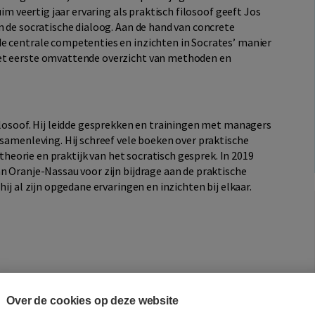
uim veertig jaar ervaring als praktisch filosoof geeft Jos
n de socratische dialoog. Aan de hand van concrete
e centrale competenties en inzichten in Socrates’ manier
t eerste omvattende overzicht van methoden en
filosoof. Hij leidde gesprekken en trainingen met managers
 samenleving. Hij schreef vele boeken over praktische
e theorie en praktijk van het socratisch gesprek. In 2019
n Oranje-Nassau voor zijn bijdrage aan de praktische
hij al zijn opgedane ervaringen en inzichten bij elkaar.
Over de cookies op deze website