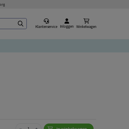
org
Inloggen
Klantenservice
Winkelwagen
Quantity
−
+
In winkelwagen