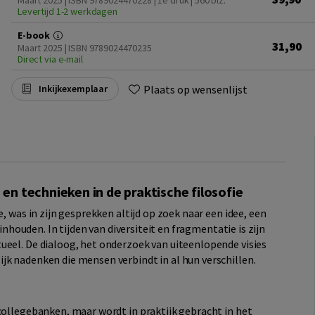
Maart 2025 | ISBN 9789024470228 | 1e druk
| 560 blz.
Levertijd 1-2 werkdagen
E-book
31,90
Maart 2025 | ISBN 9789024470235
Direct via e-mail
Plaats op wensenlijst
Inkijkexemplaar
 technieken in de praktische filosofie
e, was in zijn gesprekken altijd op zoek naar een idee, een
 inhouden. In tijden van diversiteit en fragmentatie is zijn
ueel. De dialoog, het onderzoek van uiteenlopende visies
jk nadenken die mensen verbindt in al hun verschillen.
collegebanken, maar wordt in praktijk gebracht in het