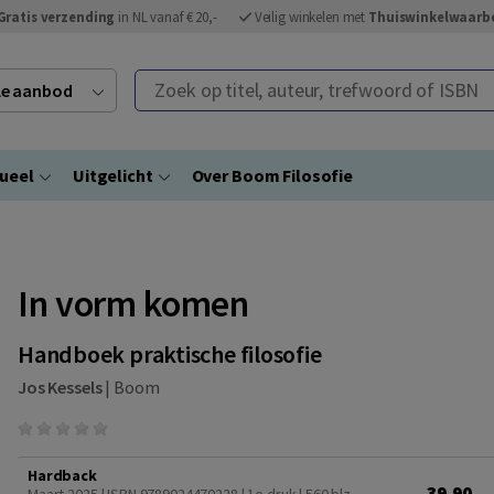
Gratis verzending
in NL vanaf € 20,-
Veilig winkelen met
Thuiswinkelwaarb
Zoek op titel, auteur, trefwoord of ISBN
ele aanbod
ueel
Uitgelicht
Over Boom Filosofie
In vorm komen
Handboek praktische filosofie
Jos Kessels
|
Boom
Hardback
39,90