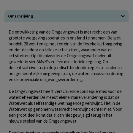
Omschrijving
De ontwikkeling van de Omgevingswet is met recht een van
grootste wetgevingsoperaties in ons land te noemen. De wet
bundelt 26 wet ten op het terrein van de fysieke leefomgeving
en ziet daardoor op talloze activiteiten, waaronder water
activiteiten. Op rijksniveau is de Omgevingswet nader uit
gewerkt in vier AMvB’s en één ministeriële regeling. Op
decentraal niveau zijn de juridisch bindende regels te vinden in
het gemeentelijke omgevingsplan, de waterschapsverordening
en de provinciale omgevingsverordening.
De Omgevingswet heeft verschillende consequenties voor de
waterbeheerder. De meest elementaire verandering is dat de
Waterwet als zelfstandige wet nagenoeg verdwijnt. Het in de
Waterwet op genomen waterrecht verdwijnt echter niet. Voor
een groot deel komt dat al dan niet gewijzigd terug in het
nieuwe stelsel van de Omgevingswet.
Door het bredere toepassingsbereik en het (deels) andere