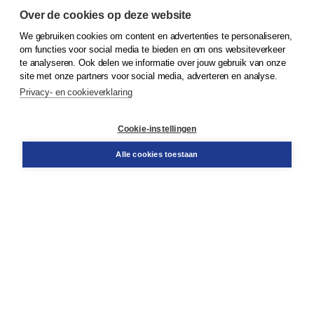
Over de cookies op deze website
We gebruiken cookies om content en advertenties te personaliseren,
© 2026
Koninklijke Boom uitgevers
om functies voor social media te bieden en om ons websiteverkeer
te analyseren. Ook delen we informatie over jouw gebruik van onze
Klantenservice
site met onze partners voor social media, adverteren en analyse.
Service & informatie
Privacy- en cookieverklaring
Contact
Retourneren
Docentenservice
Cookie-instellingen
Snel bestellen
Teamviewer
Alle cookies toestaan
Boom voor jou
Voor de boekhandel
Voor de pers
Publiceren bij Boom
Werken bij Boom & Vacatures
Over Boom
Wat ons drijft
Onze historie
Onze auteurs