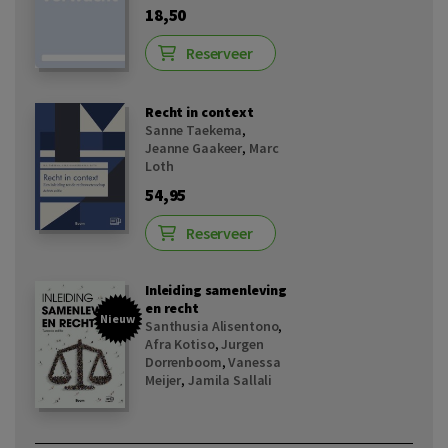
18,50
Reserveer
Recht in context
Sanne Taekema
,
Jeanne Gaakeer
,
Marc
Loth
54,95
Reserveer
Inleiding samenleving
en recht
Nieuw
Santhusia Alisentono
,
Afra Kotiso
,
Jurgen
Dorrenboom
,
Vanessa
Meijer
,
Jamila Sallali