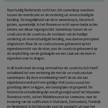
Naar huidig Nederlands recht kan zich samenloop voordoen
tussen de revindicatie en de vordering uit onverschuldigde
betaling. De mogelijkheid van deze samenloop is, historisch
gezien, opmerkelijk. In het Romeinse recht waren beide acties
immers aan elkaar tegengesteld. Samenloop tussen de
rei
vindicatio
en de
condictio
, de voorloper van de huidige
vordering uit onverschuldigde betaling, was daarom principieel
uitgesloten. Waar de
rei vindicatio
was gebaseerd op het
eigendomsrecht van de eiser, was de
condictio
gebaseerd op
de verplichting van de gedaagde om een zaak aan de eiser in
eigendom over te dragen.
In dit boek staat de vraag centraal hoe de
condictio
zich heeft
ontwikkeld tot een vordering die met de
rei vindicatio
kan
samenlopen. Bij deze ontwikkeling heeft de eis dat aan
eigendomsoverdracht een geldige titel (
iusta causa
) ten
grondslag dient te liggen, een belangrijke rol gespeeld. De
historische ontwikkelingslijn wordt gevolgd vanaf het klassieke
Romeinse recht, via het Middeleeuwse ius commune, naar de
invoering van de codificaties in Duitsland, Zwitserland, Frankrijk
en Nederland. In het bijzonder gaat de aandacht uit naar het