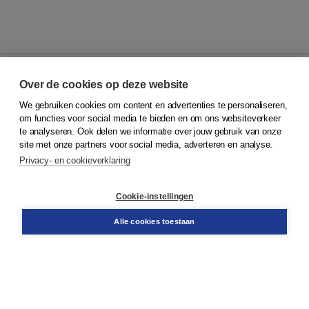
Over de cookies op deze website
We gebruiken cookies om content en advertenties te personaliseren,
© 2026
Koninklijke Boom uitgevers
om functies voor social media te bieden en om ons websiteverkeer
te analyseren. Ook delen we informatie over jouw gebruik van onze
Klantenservice
site met onze partners voor social media, adverteren en analyse.
Service & informatie
Privacy- en cookieverklaring
Contact
Retourneren
Docentenservice
Cookie-instellingen
Snel bestellen
Teamviewer
Alle cookies toestaan
Boom voor jou
Voor de boekhandel
Voor de pers
Publiceren bij Boom
Werken bij Boom & Vacatures