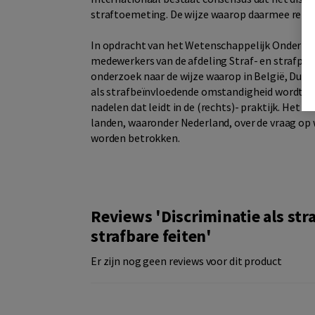
straftoemeting. De wijze waarop daarmee reken
In opdracht van het Wetenschappelijk Onderz
medewerkers van de afdeling Straf- en strafproc
onderzoek naar de wijze waarop in België, Duitsl
als strafbeïnvloedende omstandigheid wordt be
nadelen dat leidt in de (rechts)- praktijk. Het 
landen, waaronder Nederland, over de vraag op 
worden betrokken.
Reviews 'Discriminatie als st
strafbare feiten'
Er zijn nog geen reviews voor dit product