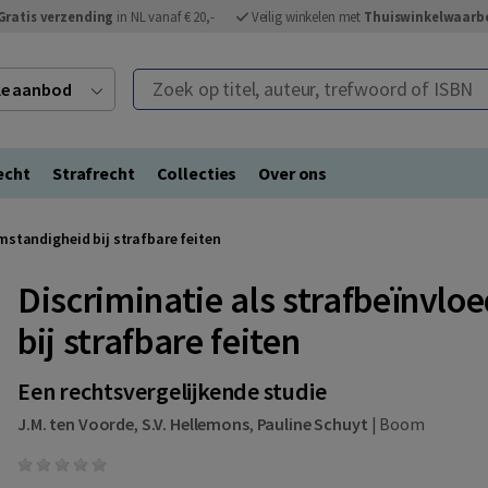
Gratis verzending
in NL vanaf € 20,-
Veilig winkelen met
Thuiswinkelwaarb
Zoek op titel, auteur, trefwoord of ISBN
ele aanbod
echt
Strafrecht
Collecties
Over ons
mstandigheid bij strafbare feiten
Discriminatie als strafbeïnvl
bij strafbare feiten
Een rechtsvergelijkende studie
J.M. ten Voorde
,
S.V. Hellemons
,
Pauline Schuyt
|
Boom