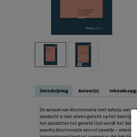
Omschrijving
Auteur(s)
Inhoudsopg
De aanpak van discriminatie met behulp van het
aandacht is niet alleen gericht op het bestrijde
het aanzetten tot geweld. Ook wordt het belang
waarbij discriminatie een rol speelde – rekeni
Internationaal bestaat consensus dat het discr