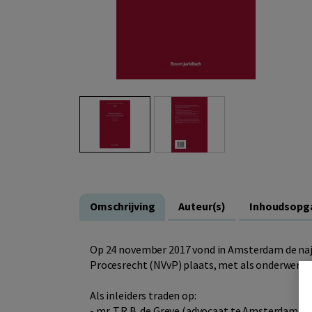
Omschrijving
Auteur(s)
Inhoudsopg
Op 24 november 2017 vond in Amsterdam de naj
Procesrecht (NVvP) plaats, met als onderwerp de
Als inleiders traden op:
- mr. T.R.B. de Greve (advocaat te Amsterdam);