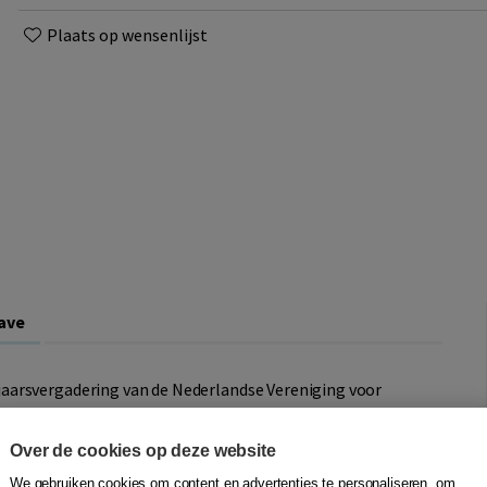
Plaats op wensenlijst
ave
aarsvergadering van de Nederlandse Vereniging voor
 vernieuwingen in het civiele bewijsrecht.
Over de cookies op deze website
We gebruiken cookies om content en advertenties te personaliseren, om