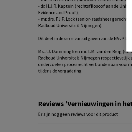
- dr. H.J.R. Kaptein (rechtsfilosoof aan de Univ
Evidence and Proof);
- mr. drs. F.J.P. Lock (senior-raadsheer gerec
Radboud Universiteit Nijmegen).
Dit deel in de serie van uitgaven van de NVvP b
Mr. J.J. Dammingh en mr. L.M. van den Berg (uni
Radboud Universiteit Nijmegen respectievelijk s
onderzoeker procesrecht verbonden aan voormel
tijdens de vergadering.
Reviews 'Vernieuwingen in het 
Er zijn nog geen reviews voor dit product