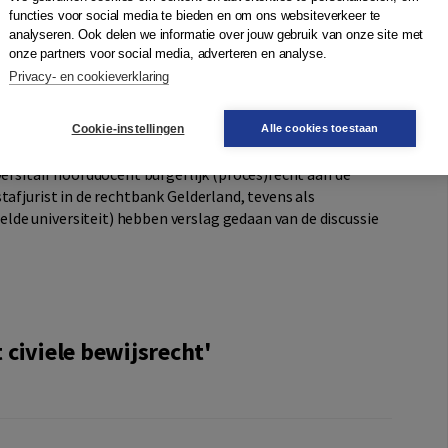
functies voor social media te bieden en om ons websiteverkeer te
ersiteit Leiden, auteur van onder meer het boek Legal
analyseren. Ook delen we informatie over jouw gebruik van onze site met
onze partners voor social media, adverteren en analyse.
htshof Arnhem-Leeuwarden, tevens onderzoeker aan de
Privacy- en cookieverklaring
evat de neerslag van deze bijeenkomst.
Cookie-instellingen
Alle cookies toestaan
versitair hoofddocent burgerlijk (proces)recht aan de
tafjurist in de rechtbank Gelderland, tevens als
de universiteit) hebben verslag gedaan van de discussie
civiele bewijsrecht'