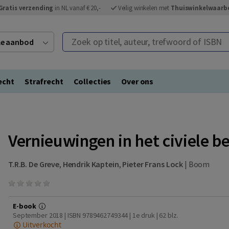
Gratis verzending
in NL vanaf € 20,-
Veilig winkelen met
Thuiswinkelwaarb
Zoek op titel, auteur, trefwoord of ISBN
ele aanbod
echt
Strafrecht
Collecties
Over ons
Vernieuwingen in het civiele b
T.R.B. De Greve
,
Hendrik Kaptein
,
Pieter Frans Lock
|
Boom
E-book
September 2018 | ISBN 9789462749344 | 1e druk
| 62 blz.
Uitverkocht