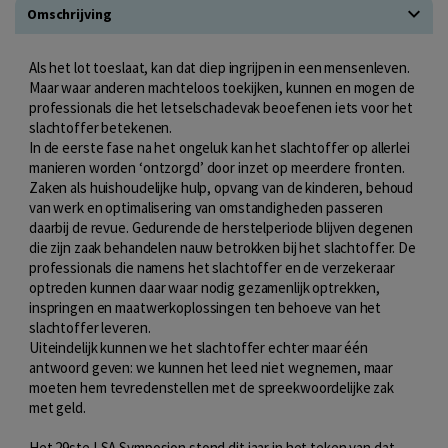
Omschrijving
Als het lot toeslaat, kan dat diep ingrijpen in een mensenleven.
Maar waar anderen machteloos toekijken, kunnen en mogen de
professionals die het letselschadevak beoefenen iets voor het
slachtoffer betekenen.
In de eerste fase na het ongeluk kan het slachtoffer op allerlei
manieren worden ‘ontzorgd’ door inzet op meerdere fronten.
Zaken als huishoudelijke hulp, opvang van de kinderen, behoud
van werk en optimalisering van omstandigheden passeren
daarbij de revue. Gedurende de herstelperiode blijven degenen
die zijn zaak behandelen nauw betrokken bij het slachtoffer. De
professionals die namens het slachtoffer en de verzekeraar
optreden kunnen daar waar nodig gezamenlijk optrekken,
inspringen en maatwerkoplossingen ten behoeve van het
slachtoffer leveren.
Uiteindelijk kunnen we het slachtoffer echter maar één
antwoord geven: we kunnen het leed niet wegnemen, maar
moeten hem tevredenstellen met de spreekwoordelijke zak
met geld.
Het 29ste LSA Symposion stond dit jaar in het teken van dat