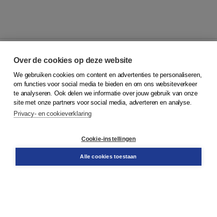
Over de cookies op deze website
We gebruiken cookies om content en advertenties te personaliseren,
© 2026
Koninklijke Boom uitgevers
om functies voor social media te bieden en om ons websiteverkeer
te analyseren. Ook delen we informatie over jouw gebruik van onze
Klantenservice
site met onze partners voor social media, adverteren en analyse.
Service & informatie
Privacy- en cookieverklaring
Contact
Retourneren
Docentenservice
Cookie-instellingen
Snel bestellen
Teamviewer
Alle cookies toestaan
Boom voor jou
Voor de boekhandel
Voor de pers
Publiceren bij Boom
Werken bij Boom & Vacatures