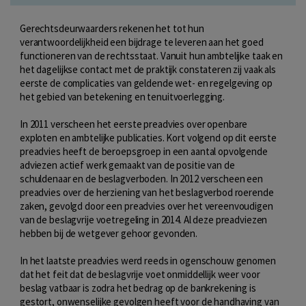
Gerechtsdeurwaarders rekenen het tot hun
verantwoordelijkheid een bijdrage te leveren aan het goed
functioneren van de rechtsstaat. Vanuit hun ambtelijke taak en
het dagelijkse contact met de praktijk constateren zij vaak als
eerste de complicaties van geldende wet- en regelgeving op
het gebied van betekening en tenuitvoerlegging.
In 2011 verscheen het eerste preadvies over openbare
exploten en ambtelijke publicaties. Kort volgend op dit eerste
preadvies heeft de beroepsgroep in een aantal opvolgende
adviezen actief werk gemaakt van de positie van de
schuldenaar en de beslagverboden. In 2012 verscheen een
preadvies over de herziening van het beslagverbod roerende
zaken, gevolgd door een preadvies over het vereenvoudigen
van de beslagvrije voetregeling in 2014. Al deze preadviezen
hebben bij de wetgever gehoor gevonden.
In het laatste preadvies werd reeds in ogenschouw genomen
dat het feit dat de beslagvrije voet onmiddellijk weer voor
beslag vatbaar is zodra het bedrag op de bankrekening is
gestort, onwenselijke gevolgen heeft voor de handhaving van