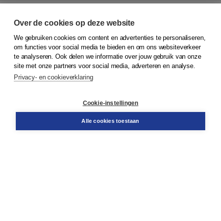
Over de cookies op deze website
We gebruiken cookies om content en advertenties te personaliseren,
© 2026
Koninklijke Boom uitgevers
om functies voor social media te bieden en om ons websiteverkeer
te analyseren. Ook delen we informatie over jouw gebruik van onze
Klantenservice
site met onze partners voor social media, adverteren en analyse.
Service & informatie
Privacy- en cookieverklaring
Contact
Retourneren
Docentenservice
Cookie-instellingen
Snel bestellen
Teamviewer
Alle cookies toestaan
Boom voor jou
Voor de boekhandel
Voor de pers
Publiceren bij Boom
Werken bij Boom & Vacatures
Over Boom
Wat ons drijft
Onze historie