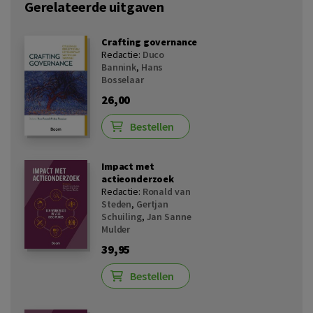
Gerelateerde uitgaven
Crafting governance
Redactie:
Duco
Bannink
,
Hans
Bosselaar
26,00
Bestellen
Impact met
actieonderzoek
Redactie:
Ronald van
Steden
,
Gertjan
Schuiling
,
Jan Sanne
Mulder
39,95
Bestellen