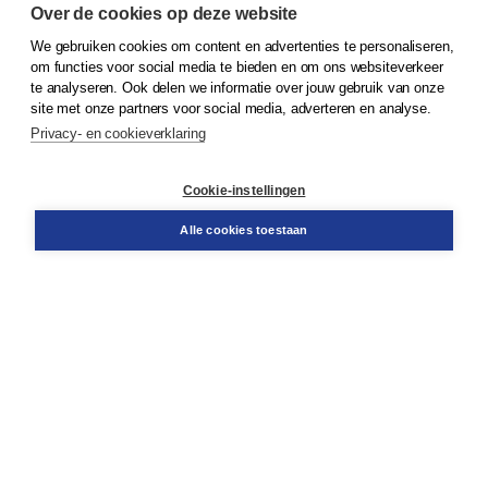
Over de cookies op deze website
We gebruiken cookies om content en advertenties te personaliseren,
© 2026
Koninklijke Boom uitgevers
om functies voor social media te bieden en om ons websiteverkeer
te analyseren. Ook delen we informatie over jouw gebruik van onze
Klantenservice
site met onze partners voor social media, adverteren en analyse.
Service & informatie
Privacy- en cookieverklaring
Contact
Retourneren
Docentenservice
Cookie-instellingen
Snel bestellen
Teamviewer
Alle cookies toestaan
Boom voor jou
Voor de boekhandel
Voor de pers
Publiceren bij Boom
Werken bij Boom & Vacatures
Over Boom
Wat ons drijft
Onze historie
Onze auteurs