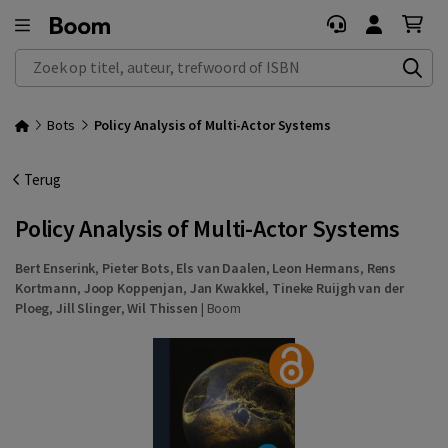
Zoek op titel, auteur, trefwoord of ISBN
Bots
Policy Analysis of Multi-Actor Systems
Terug
Policy Analysis of Multi-Actor Systems
Bert Enserink
,
Pieter Bots
,
Els van Daalen
,
Leon Hermans
,
Rens
Kortmann
,
Joop Koppenjan
,
Jan Kwakkel
,
Tineke Ruijgh van der
Ploeg
,
Jill Slinger
,
Wil Thissen
|
Boom