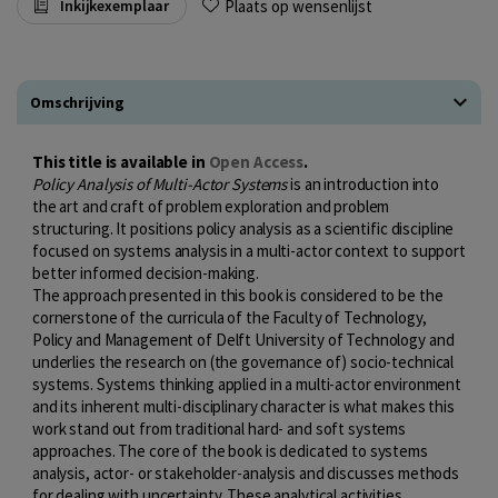
Plaats op wensenlijst
Inkijkexemplaar
Omschrijving
This title is available in
Open Access
.
Policy Analysis of Multi-Actor Systems
is an introduction into
the art and craft of problem exploration and problem
structuring. It positions policy analysis as a scientific discipline
focused on systems analysis in a multi-actor context to support
better informed decision-making.
The approach presented in this book is considered to be the
cornerstone of the curricula of the Faculty of Technology,
Policy and Management of Delft University of Technology and
underlies the research on (the governance of) socio-technical
systems. Systems thinking applied in a multi-actor environment
and its inherent multi-disciplinary character is what makes this
work stand out from traditional hard- and soft systems
approaches. The core of the book is dedicated to systems
analysis, actor- or stakeholder-analysis and discusses methods
for dealing with uncertainty. These analytical activities