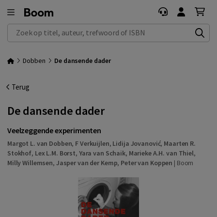
Zoek op titel, auteur, trefwoord of ISBN
Dobben
De dansende dader
Terug
De dansende dader
Veelzeggende experimenten
Margot L. van Dobben
,
F Verkuijlen
,
Lidija Jovanović
,
Maarten R.
Stokhof
,
Lex L.M. Borst
,
Yara van Schaik
,
Marieke A.H. van Thiel
,
Milly Willemsen
,
Jasper van der Kemp
,
Peter van Koppen
|
Boom