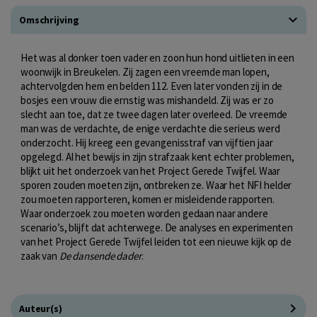
Omschrijving
Het was al donker toen vader en zoon hun hond uitlieten in een
woonwijk in Breukelen. Zij zagen een vreemde man lopen,
achtervolgden hem en belden 112. Even later vonden zij in de
bosjes een vrouw die ernstig was mishandeld. Zij was er zo
slecht aan toe, dat ze twee dagen later overleed. De vreemde
man was de verdachte, de enige verdachte die serieus werd
onderzocht. Hij kreeg een gevangenisstraf van vijftien jaar
opgelegd. Al het bewijs in zijn strafzaak kent echter problemen,
blijkt uit het onderzoek van het Project Gerede Twijfel. Waar
sporen zouden moeten zijn, ontbreken ze. Waar het NFI helder
zou moeten rapporteren, komen er misleidende rapporten.
Waar onderzoek zou moeten worden gedaan naar andere
scenario’s, blijft dat achterwege. De analyses en experimenten
van het Project Gerede Twijfel leiden tot een nieuwe kijk op de
zaak van
De dansende dader
.
Auteur(s)