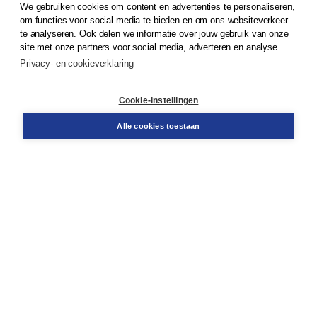
We gebruiken cookies om content en advertenties te personaliseren,
© 2026
Koninklijke Boom uitgevers
om functies voor social media te bieden en om ons websiteverkeer
te analyseren. Ook delen we informatie over jouw gebruik van onze
Klantenservice
site met onze partners voor social media, adverteren en analyse.
Service & informatie
Privacy- en cookieverklaring
Contact
Retourneren
Docentenservice
Cookie-instellingen
Snel bestellen
Teamviewer
Alle cookies toestaan
Boom voor jou
Voor de boekhandel
Voor de pers
Publiceren bij Boom
Werken bij Boom & Vacatures
Over Boom
Wat ons drijft
Onze historie
Onze auteurs
Onze organisatie
Duurzaam ondernemen