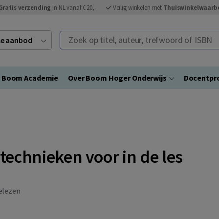
Gratis verzending
in NL vanaf € 20,-
Veilig winkelen met
Thuiswinkelwaarb
Zoek op titel, auteur, trefwoord of ISBN
ele aanbod
Boom Academie
Over Boom Hoger Onderwijs
Docentpro
echnieken voor in de les
elezen