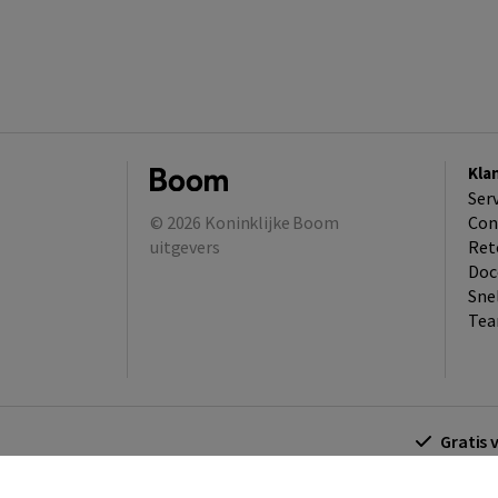
Kla
Ser
© 2026
Koninklijke Boom
Con
uitgevers
Ret
Doc
Sne
Tea
Gratis 