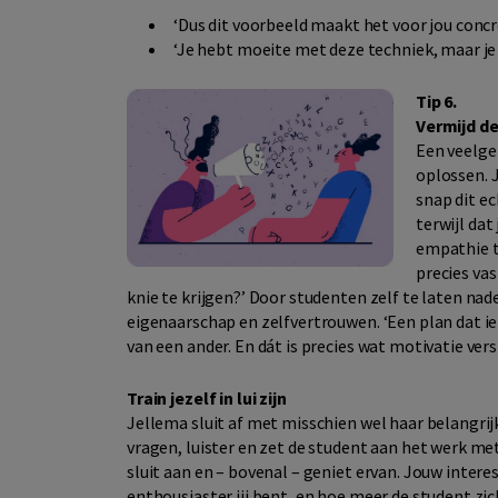
‘Dus dit voorbeeld maakt het voor jou concr
‘Je hebt moeite met deze techniek, maar je
Tip 6.
Vermijd de
Een veelge
oplossen. J
snap dit ec
terwijl dat
empathie te
precies va
knie te krijgen?’ Door studenten zelf te laten na
eigenaarschap en zelfvertrouwen. ‘Een plan dat iem
van een ander. En dát is precies wat motivatie vers
Train jezelf in lui zijn
Jellema sluit af met misschien wel haar belangrijkst
vragen, luister en zet de student aan het werk met
sluit aan en – bovenal – geniet ervan. Jouw intere
enthousiaster jij bent, en hoe meer de student zi