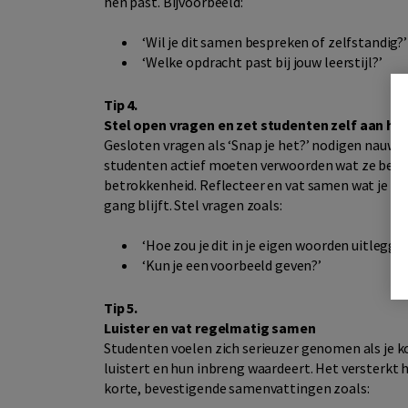
hen past. Bijvoorbeeld:
‘Wil je dit samen bespreken of zelfstandig?’
‘Welke opdracht past bij jouw leerstijl?’
Tip 4.
Stel open vragen en zet studenten zelf aan he
Gesloten vragen als ‘Snap je het?’ nodigen nauweli
studenten actief moeten verwoorden wat ze begri
betrokkenheid. Reflecteer en vat samen wat je ho
gang blijft. Stel vragen zoals:
‘Hoe zou je dit in je eigen woorden uitlegge
‘Kun je een voorbeeld geven?’
Tip 5.
Luister en vat regelmatig samen
Studenten voelen zich serieuzer genomen als je kor
luistert en hun inbreng waardeert. Het versterkt
korte, bevestigende samenvattingen zoals: