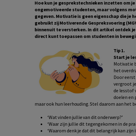
Hoe kun je gesprekstechnieken inzetten om je
ongemotiveerde studenten, maar volgens moti
gegeven. Motivatie is geen eigenschap die je he
gebruikt zij Motiverende Gespreksvoering (MG
binnenuit te versterken. In dit artikel ontdek 
direct kunt toepassen om studenten in bewegin
Tip 1.
Start je l
Motivatie b
het overdr
Door eerst
vergroot j
de lesstof 
doelen en p
maar ook hun leerhouding. Stel daarom aan het be
‘Wat vinden jullie van dit onderwerp?’
‘Waar zijn jullie dit tegengekomen in de pra
‘Waarom denk je dat dit belangrijk kan zijn 