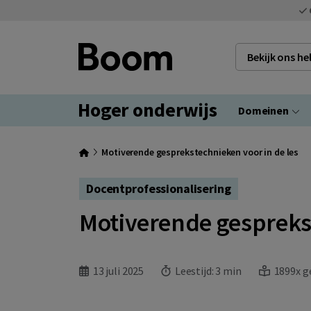
Bekijk ons h
Hoger onderwijs
Domeinen
Motiverende gesprekstechnieken voor in de les
Docentprofessionalisering
Motiverende gesprekst
13 juli 2025
Leestijd:
3 min
1899x g