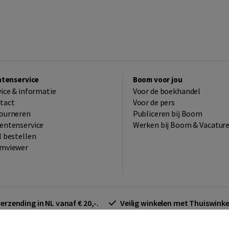
ntenservice
Boom voor jou
vice & informatie
Voor de boekhandel
tact
Voor de pers
ourneren
Publiceren bij Boom
entenservice
Werken bij Boom & Vacatur
l bestellen
mviewer
verzending in NL vanaf € 20,-.
Veilig winkelen met Thuiswin