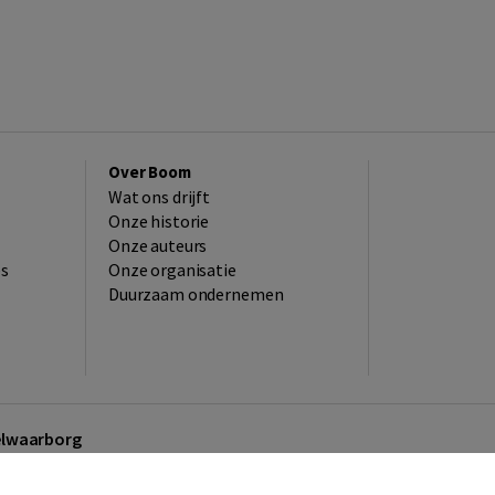
Over Boom
Wat ons drijft
Onze historie
Onze auteurs
es
Onze organisatie
Duurzaam ondernemen
kelwaarborg