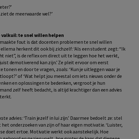
eter?’
 ziet de meerwaarde wel?’
 valkuil: te snel willen helpen
maakte fout is dat docenten problemen te snel willen
ellema herkent dit ook bij zichzelf: ‘Als een student zegt: “Ik
ht niet”, is de reflex om direct uit te leggen hoe het werkt,
 juist demotiverend kan zijn.’ Ze pleit ervoor om eerst
 tonen en door te vragen, zoals: ‘Kun je uitleggen waar je
stloopt?’ of ‘Wat helpt jou meestal om iets nieuws onder de
denken en oplossingen te bedenken, vergroot je hun
and zelf heeft bedacht, is altijd krachtiger dan een advies
terkt.
e advies: ‘Train jezelf in lui zijn.’ Daarmee bedoelt ze: stel
 het onderzoeken van zijn of haar eigen motivatie. ‘Luister,
sse doet ertoe. Motivatie werkt ook aanstekelijk. Hoe
ch gehoord en gezien voelt, hoe groter de kans dat diegene