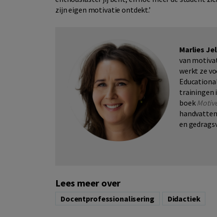
zijn eigen motivatie ontdekt.’
Marlies Je
van motiva
werkt ze vo
Educational
trainingen 
boek
Motive
handvatten
en gedrags
Lees meer over
Docentprofessionalisering
Didactiek