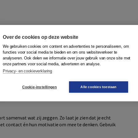
Over de cookies op deze website
t werk
We gebruiken cookies om content en advertenties te personaliseren, om
jks uit tot nadenken. Stel liever open vragen, zodat
functies voor social media te bieden en om ons websiteverkeer te
jpen. Dit maakt hun denken zichtbaar en vergroot hun
analyseren. Ook delen we informatie over jouw gebruik van onze site met
ort, zodat studenten zich gehoord voelen en het gesprek op
onze partners voor social media, adverteren en analyse.
Privacy- en cookieverklaring
n?’
Cookie-instellingen
Alle cookies toestaan
t samenvat wat zij zeggen. Zo laat je zien dat je echt
 het contact én hun motivatie om mee te denken. Gebruik