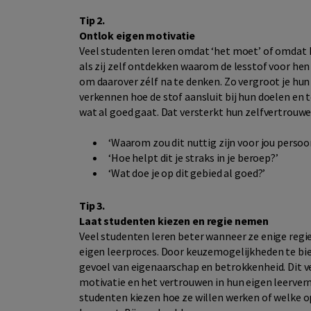
Tip 2.
Ontlok eigen motivatie
Veel studenten leren omdat ‘het moet’ of omdat 
als zij zelf ontdekken waarom de lesstof voor hen re
om daarover zélf na te denken. Zo vergroot je hun
verkennen hoe de stof aansluit bij hun doelen en 
wat al goed gaat. Dat versterkt hun zelfvertrouwe
‘Waarom zou dit nuttig zijn voor jou persoon
‘Hoe helpt dit je straks in je beroep?’
‘Wat doe je op dit gebied al goed?’
Tip 3.
Laat studenten kiezen en regie nemen
Veel studenten leren beter wanneer ze enige regie
eigen leerproces. Door keuzemogelijkheden te bie
gevoel van eigenaarschap en betrokkenheid. Dit v
motivatie en het vertrouwen in hun eigen leerve
studenten kiezen hoe ze willen werken of welke o