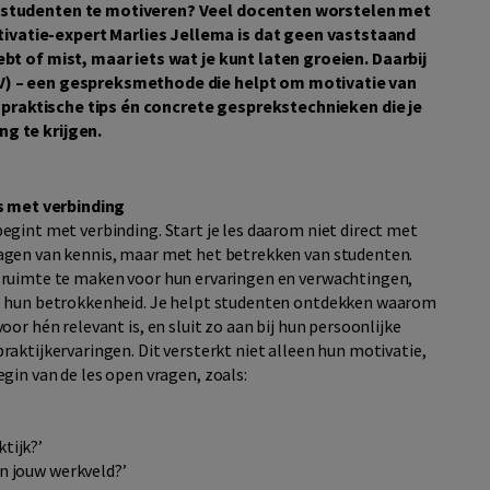
 studenten te motiveren? Veel docenten worstelen met
vatie-expert Marlies Jellema is dat geen vaststaand
bt of mist, maar iets wat je kunt laten groeien.
Daarbij
V) – een gespreksmethode die helpt om motivatie van
je praktische tips én concrete gesprekstechnieken die je
g te krijgen.
es met verbinding
egint met verbinding. Start je les daarom niet direct met
agen van kennis, maar met het betrekken van studenten.
 ruimte te maken voor hun ervaringen en verwachtingen,
e hun betrokkenheid. Je helpt studenten ontdekken waarom
voor hén relevant is, en sluit zo aan bij hun persoonlijke
raktijkervaringen. Dit versterkt niet alleen hun motivatie,
gin van de les open vragen, zoals:
ktijk?’
in jouw werkveld?’