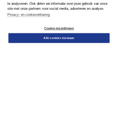
te analyseren. Ook delen we informatie over jouw gebruik van onze
Klantenservice
site met onze partners voor social media, adverteren en analyse.
Service & informatie
Privacy- en cookieverklaring
Contact
Retourneren
Docentenservice
Cookie-instellingen
Snel bestellen
Teamviewer
Alle cookies toestaan
Boom voor jou
Voor de boekhandel
Voor de pers
Publiceren bij Boom
Werken bij Boom & Vacatures
Over Boom
Wat ons drijft
Onze historie
Onze auteurs
Onze organisatie
Duurzaam ondernemen