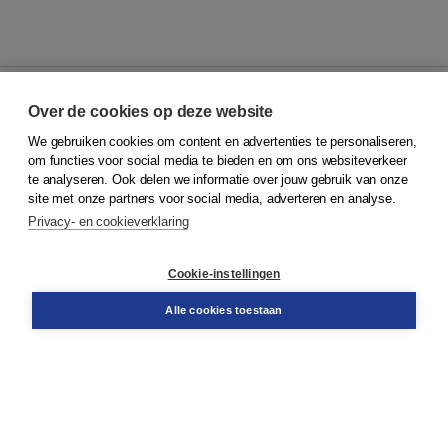
Over de cookies op deze website
We gebruiken cookies om content en advertenties te personaliseren,
© 2026
Koninklijke Boom uitgevers
om functies voor social media te bieden en om ons websiteverkeer
te analyseren. Ook delen we informatie over jouw gebruik van onze
Klantenservice
site met onze partners voor social media, adverteren en analyse.
Service & informatie
Privacy- en cookieverklaring
Contact
Retourneren
Docentenservice
Cookie-instellingen
Snel bestellen
Teamviewer
Alle cookies toestaan
Boom voor jou
Voor de boekhandel
Voor de pers
Publiceren bij Boom
Werken bij Boom & Vacatures