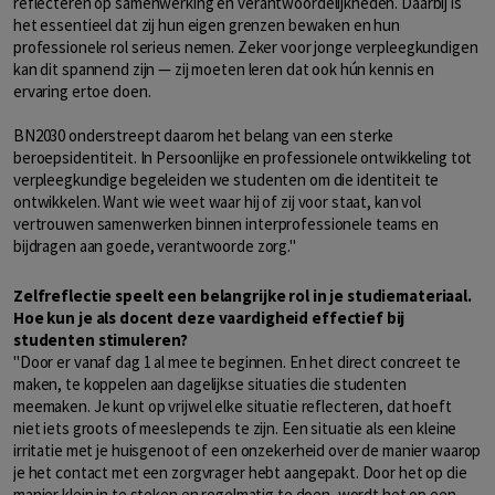
reflecteren op samenwerking en verantwoordelijkheden. Daarbij is
het essentieel dat zij hun eigen grenzen bewaken en hun
professionele rol serieus nemen. Zeker voor jonge verpleegkundigen
kan dit spannend zijn — zij moeten leren dat ook hún kennis en
ervaring ertoe doen.
BN2030 onderstreept daarom het belang van een sterke
beroepsidentiteit. In Persoonlijke en professionele ontwikkeling tot
verpleegkundige begeleiden we studenten om die identiteit te
ontwikkelen. Want wie weet waar hij of zij voor staat, kan vol
vertrouwen samenwerken binnen interprofessionele teams en
bijdragen aan goede, verantwoorde zorg."
Zelfreflectie speelt een belangrijke rol in je studiemateriaal.
Hoe kun je als docent deze vaardigheid effectief bij
studenten stimuleren?
"Door er vanaf dag 1 al mee te beginnen. En het direct concreet te
maken, te koppelen aan dagelijkse situaties die studenten
meemaken. Je kunt op vrijwel elke situatie reflecteren, dat hoeft
niet iets groots of meeslepends te zijn. Een situatie als een kleine
irritatie met je huisgenoot of een onzekerheid over de manier waarop
je het contact met een zorgvrager hebt aangepakt. Door het op die
manier klein in te steken en regelmatig te doen, wordt het op een