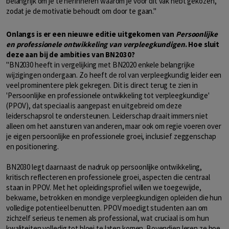
belangrijk om je te herinneren waarom je voor dit vak hebt gekozen,
zodat je de motivatie behoudt om door te gaan."
Onlangs is er een nieuwe editie uitgekomen van
Persoonlijke
en professionele ontwikkeling van verpleegkundigen
. Hoe sluit
deze aan bij de ambities van BN2030?
"BN2030 heeft in vergelijking met BN2020 enkele belangrijke
wijzigingen ondergaan. Zo heeft de rol van verpleegkundig leider een
veel prominentere plek gekregen. Dit is direct terug te zien in
'Persoonlijke en professionele ontwikkeling tot verpleegkundige'
(PPOV), dat speciaal is aangepast en uitgebreid om deze
leiderschapsrol te ondersteunen. Leiderschap draait immers niet
alleen om het aansturen van anderen, maar ook om regie voeren over
je eigen persoonlijke en professionele groei, inclusief zeggenschap
en positionering.
BN2030 legt daarnaast de nadruk op persoonlijke ontwikkeling,
kritisch reflecteren en professionele groei, aspecten die centraal
staan in PPOV. Met het opleidingsprofiel willen we toegewijde,
bekwame, betrokken en mondige verpleegkundigen opleiden die hun
volledige potentieel benutten. PPOV moedigt studenten aan om
zichzelf serieus te nemen als professional, wat cruciaal is om hun
kwaliteiten volledig tot bloei te laten komen. Bovendien leren ze hoe