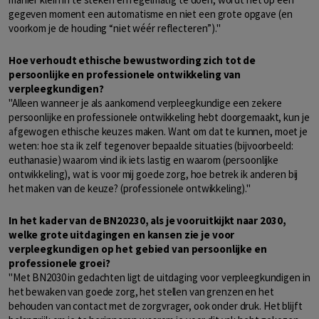
gegeven moment een automatisme en niet een grote opgave (en
voorkom je de houding “niet wéér reflecteren”)."
Hoe verhoudt ethische bewustwording zich tot de
persoonlijke en professionele ontwikkeling van
verpleegkundigen?
"Alleen wanneer je als aankomend verpleegkundige een zekere
persoonlijke en professionele ontwikkeling hebt doorgemaakt, kun je
afgewogen ethische keuzes maken. Want om dat te kunnen, moet je
weten: hoe sta ik zelf tegenover bepaalde situaties (bijvoorbeeld:
euthanasie) waarom vind ik iets lastig en waarom (persoonlijke
ontwikkeling), wat is voor mij goede zorg, hoe betrek ik anderen bij
het maken van de keuze? (professionele ontwikkeling)."
In het kader van de BN20230, als je vooruitkijkt naar 2030,
welke grote uitdagingen en kansen zie je voor
verpleegkundigen op het gebied van persoonlijke en
professionele groei?
"Met BN2030 in gedachten ligt de uitdaging voor verpleegkundigen in
het bewaken van goede zorg, het stellen van grenzen en het
behouden van contact met de zorgvrager, ook onder druk. Het blijft