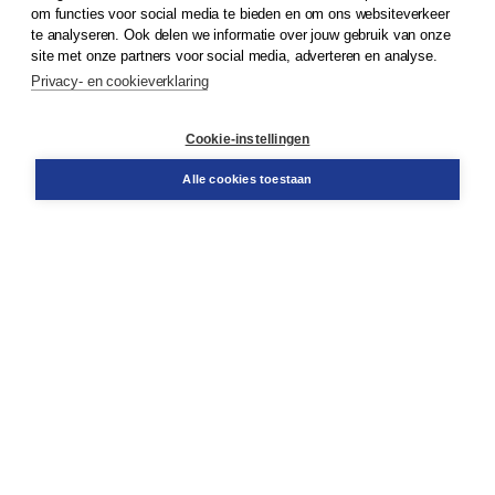
om functies voor social media te bieden en om ons websiteverkeer
te analyseren. Ook delen we informatie over jouw gebruik van onze
Klantenservice
site met onze partners voor social media, adverteren en analyse.
Service & informatie
Privacy- en cookieverklaring
Contact
Retourneren
Docentenservice
Cookie-instellingen
Snel bestellen
Teamviewer
Alle cookies toestaan
Boom voor jou
Voor de boekhandel
Voor de pers
Publiceren bij Boom
Werken bij Boom & Vacatures
Over Boom
Wat ons drijft
Onze historie
Onze auteurs
Onze organisatie
Duurzaam ondernemen