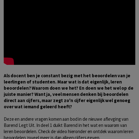
Als docent ben je constant bezig met het beoordelen van je
leerlingen of studenten. Maar wat is dat eigenlijk, leren
beoordelen? Waarom doen we het? En doen we het wel op de
juiste manier? Want ja, veel mensen denken bij beoordelen
direct aan cijfers, maar zegt zo'n cijfer eigenlijk wel genoeg
over wat iemand geleerd heeft?
Deze en andere vragen komen aan bod in de nieuwe aflevging van
Barend Legt Uit. In deel 1 duikt Barend in het wat en waarom van
leren beoordelen. Check de video hieronder en ontdek waarom leren
beoordelen zoveel meer is dan alleen cijfers geven.