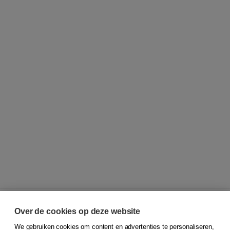
Over de cookies op deze website
We gebruiken cookies om content en advertenties te personaliseren,
© 2026
Koninklijke Boom uitgevers