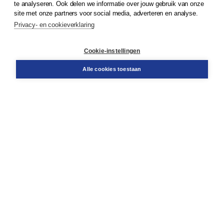
te analyseren. Ook delen we informatie over jouw gebruik van onze
Klantenservice
site met onze partners voor social media, adverteren en analyse.
Service & informatie
Privacy- en cookieverklaring
Contact
Retourneren
Docentenservice
Cookie-instellingen
Snel bestellen
Teamviewer
Alle cookies toestaan
Boom voor jou
Voor de boekhandel
Voor de pers
Publiceren bij Boom
Werken bij Boom & Vacatures
Over Boom
Wat ons drijft
Onze historie
Onze auteurs
Onze organisatie
Duurzaam ondernemen