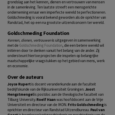
grondslag aan het kennen, dienen en vertrouwen van mensen
in de samenleving. Ten laatste streeft een mensgerichte
onderneming ernaar een imperfecte wereld te perfectioneren.
Goldschmeding is vooral bekend geworden als de oprichter van
Randstad, het op een na grootste uitzendconcern ter wereld.
Goldschmeding Foundation
Kennen, dienen, vertrouwen
is uitgegeven in samenwerking
met de
Goldschmeding Foundation
, die een betere wereld wil
initiëren door te denken vanuit het belang van de ander. Zij
ondersteunt hiertoe projecten die inspelen op belangrijke
maatschappelijke vraagstukken op het gebied van mens, werk
en economie.
Over de auteurs
Joyce Rupert
is docent veranderkunde aan de faculteit
bedrijfskunde van de Rijksuniversiteit Groningen.
Joost
Hengstmengel
is postdoc aan de theologische faculteit van
Tilburg University.
Roelf Haan
was hoofddocent aan de Vrije
Universiteit en directeur van de IKON.
Frits Goldschmeding
is
oprichter en directeur van Randstad Uitzendbureau.
Paul van
Geest
is hoogleraar kerkgeschiedenis en geschiedenis van de