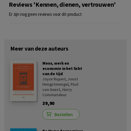
Reviews 'Kennen, dienen, vertrouwen'
Er zijn nog geen reviews voor dit product
Meer van deze auteurs
Mens, werk en
economie in het licht
van de tijd
Joyce Rupert
,
Joost
Hengstmengel
,
Paul
van Geest
,
Harry
Commandeur
39,90
Bestellen
De Homo Economicus