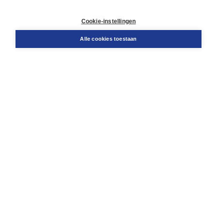
Retourneren
Docentenservice
Cookie-instellingen
Snel bestellen
Teamviewer
Alle cookies toestaan
Boom voor jou
Voor de boekhandel
Voor de pers
Publiceren bij Boom
Werken bij Boom & Vacatures
Over Boom
Wat ons drijft
Onze historie
Onze auteurs
Onze organisatie
Duurzaam ondernemen
Gratis verzending in NL vanaf € 20,-.
Veilig winkelen met Thuiswinkelwaarborg