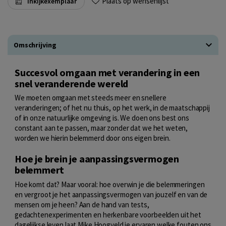
Plaats op wensenlijst
Inkijkexemplaar
Omschrijving
Succesvol omgaan met verandering in een
snel veranderende wereld
We moeten omgaan met steeds meer en snellere
veranderingen; of het nu thuis, op het werk, in de maatschappij
of in onze natuurlijke omgeving is. We doen ons best ons
constant aan te passen, maar zonder dat we het weten,
worden we hierin belemmerd door ons eigen brein.
Hoe je brein je aanpassingsvermogen
belemmert
Hoe komt dat? Maar vooral: hoe overwin je die belemmeringen
en vergroot je het aanpassingsvermogen van jouzelf en van de
mensen om je heen? Aan de hand van tests,
gedachtenexperimenten en herkenbare voorbeelden uit het
dagelijkse leven laat Mike Hoogveld je ervaren welke fouten ons