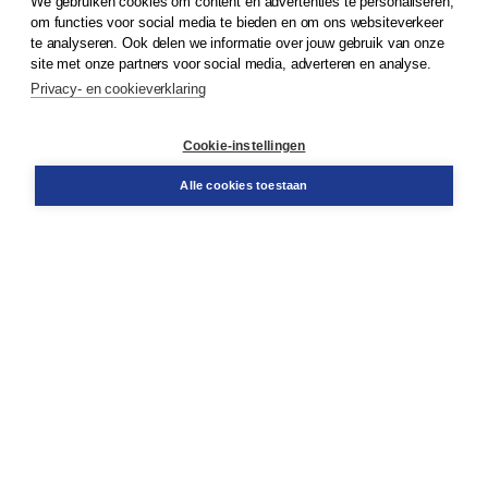
We gebruiken cookies om content en advertenties te personaliseren,
© 2026
Koninklijke Boom uitgevers
om functies voor social media te bieden en om ons websiteverkeer
te analyseren. Ook delen we informatie over jouw gebruik van onze
Klantenservice
site met onze partners voor social media, adverteren en analyse.
Service & informatie
Privacy- en cookieverklaring
Contact
Retourneren
Docentenservice
Cookie-instellingen
Snel bestellen
Teamviewer
Alle cookies toestaan
Boom voor jou
Voor de boekhandel
Voor de pers
Publiceren bij Boom
Werken bij Boom & Vacatures
Over Boom
Wat ons drijft
Onze historie
Onze auteurs
Onze organisatie
Duurzaam ondernemen