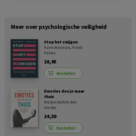
Meer over psychologische veiligheid
Stop het zwijgen
Karin Bosman
,
Frank
Peters
26,95
Bestellen
Emoties doe je maar
thuis
Marjon Bohré-den
Harder
24,50
Bestellen