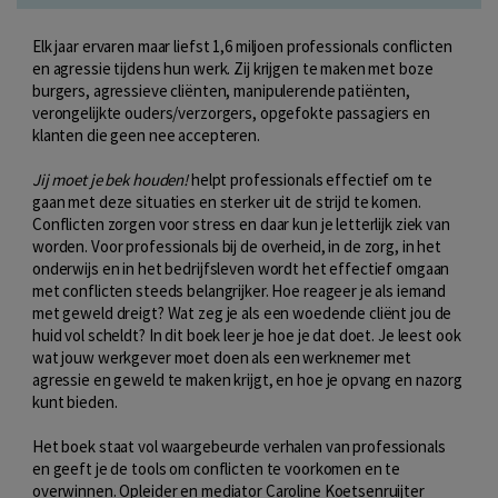
Elk jaar ervaren maar liefst 1,6 miljoen professionals conflicten
en agressie tijdens hun werk. Zij krijgen te maken met boze
burgers, agressieve cliënten, manipulerende patiënten,
verongelijkte ouders/verzorgers, opgefokte passagiers en
klanten die geen nee accepteren.
Jij moet je bek houden!
helpt professionals effectief om te
gaan met deze situaties en sterker uit de strijd te komen.
Conflicten zorgen voor stress en daar kun je letterlijk ziek van
worden. Voor professionals bij de overheid, in de zorg, in het
onderwijs en in het bedrijfsleven wordt het effectief omgaan
met conflicten steeds belangrijker. Hoe reageer je als iemand
met geweld dreigt? Wat zeg je als een woedende cliënt jou de
huid vol scheldt? In dit boek leer je hoe je dat doet. Je leest ook
wat jouw werkgever moet doen als een werknemer met
agressie en geweld te maken krijgt, en hoe je opvang en nazorg
kunt bieden.
Het boek staat vol waargebeurde verhalen van professionals
en geeft je de tools om conflicten te voorkomen en te
overwinnen. Opleider en mediator Caroline Koetsenruijter