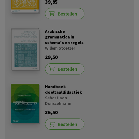
39,95
Bestellen
Arabische
grammatica in
schema's en regels
Willem Stoetzer
29,50
Bestellen
Handboek
doeltaaldidactiek
Sebastiaan
Dönszelmann
36,50
Bestellen