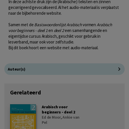
In deze achtste druk zijn de (Arabische) teksten en zinnen
gecorrigeerd gevocaliseerd. Al het audio-materiaal is verplaatst
naar de bijbehorende website.
Samen met de
Basiswoordenlijst Arabisch
vormen
Arabisch
voor beginners - deel 1
en
deel 2
een samenhangende en
eigentijdse cursus Arabisch, geschikt voor gebruik in
lesverband, maar ook voor zelfstudie.
Bij dit boek hoort een website met audio-materiaal.
Auteur(s)
Gerelateerd
Arabisch voor
beginners - deel 2
Ed de Moor
,
Ankie van
Pel