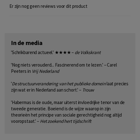
Er zijn nog geen reviews voor dit product
In de media
'Schrikbarend actueel.' ★★★★ –
de Volkskrant
'Nog niets verouderd... Fascinerend om te lezen.' – Carel
Peeters in
Vrij Nederland
'
De structuurverandering van het publieke domein
laat precies
zijn wat er in Nederland aan schort.' –
Trouw
'Habermas is de oude, maar uiterst invloedrijke tenor van de
tweede generatie. Boeiend is de wijze waarop in zijn
theorieën het principe van sociale gerechtigheid nog altijd
vooropstaat.' –
Het zoekend hert tijdschrift