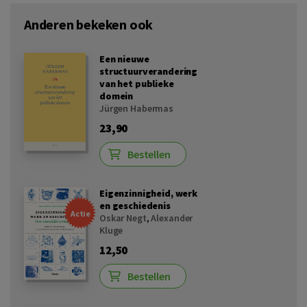
Anderen bekeken ook
Een nieuwe
structuurverandering
van het publieke
domein
Jürgen Habermas
23,90
Bestellen
Eigenzinnigheid, werk
en geschiedenis
Actie
Oskar Negt
,
Alexander
Kluge
12,50
Bestellen