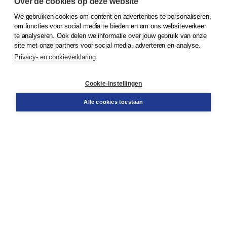
Over de cookies op deze website
We gebruiken cookies om content en advertenties te personaliseren,
© 2026
Koninklijke Boom uitgevers
om functies voor social media te bieden en om ons websiteverkeer
te analyseren. Ook delen we informatie over jouw gebruik van onze
Klantenservice
site met onze partners voor social media, adverteren en analyse.
Service & informatie
Privacy- en cookieverklaring
Contact
Retourneren
Docentenservice
Cookie-instellingen
Snel bestellen
Teamviewer
Alle cookies toestaan
Boom voor jou
Voor de boekhandel
Voor de pers
Publiceren bij Boom
Werken bij Boom & Vacatures
Over Boom
Wat ons drijft
Onze historie
Onze auteurs
Onze organisatie