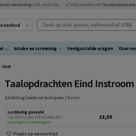
Gratis verzending
in NL vanaf € 20,-
Veilig winkelen met
Thuiswinkelwaarb
Zoek op titel, auteur, trefwoord of ISBN
ele aanbod
al
Intake en screening
Veelgestelde vragen
Over on
- Werk
Taalopdrachten Eind Instroom 
Stichting Lezen en Schrijven
|
Boom
Losbladig geseald
13,50
Juli 2023 | ISBN 9789024461387
Levertijd 1-2 werkdagen
Plaats op wensenlijst