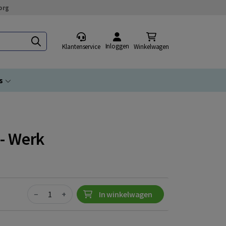
org
Inloggen
Klantenservice
Winkelwagen
s
- Werk
Quantity
−
+
In winkelwagen