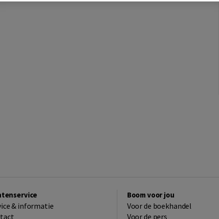
ntenservice
Boom voor jou
vice & informatie
Voor de boekhandel
tact
Voor de pers