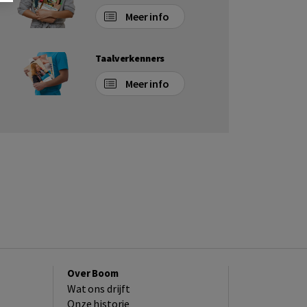
Meer info
Taalverkenners
Meer info
Over Boom
Wat ons drijft
Onze historie