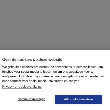
Over de cookies op deze website
ten waarmee het niveau van lezen en schrijven van
We gebruiken cookies om content en advertenties te personaliseren, om
alopdrachten Intake en Taalopdrachten Eind. Ze zijn
functies voor social media te bieden en om ons websiteverkeer te
het lees- en/of schrijfniveau van individuele deelnemers
analyseren. Ook delen we informatie over jouw gebruik van onze site met
m zoveel mogelijk aan te sluiten bij relevante situaties en
onze partners voor social media, adverteren en analyse.
hten ontwikkeld voor twee contexten: Dagelijks leven en
Privacy- en cookieverklaring
Cookie-instellingen
Alle cookies toestaan