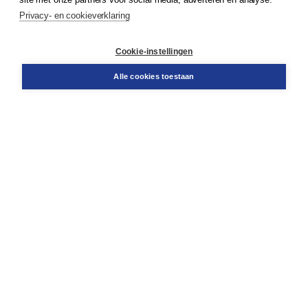
Service & informatie
Privacy- en cookieverklaring
Contact
Retourneren
Docentenservice
Cookie-instellingen
Snel bestellen
Teamviewer
Alle cookies toestaan
Boom voor jou
Voor de boekhandel
Voor de pers
Publiceren bij Boom
Werken bij Boom & Vacatures
Over Boom
Wat ons drijft
Onze historie
Onze auteurs
Onze organisatie
Duurzaam ondernemen
Gratis verzending in NL vanaf € 20,-.