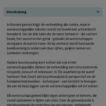
Omschrijving
In literaire genres krijgt de verbeelding alle ruimte, maar in
wetenschappelijke teksten wordt het beeld met achterdocht
benaderd. Van de drie talen die de mens beheerst - die van het
beeld, het woord en het getal - gebruikt de wetenschapper
doorgaans de laatste twee. En bij voorkeur wordt bestaande
beeldvorming in onderzoek door cijfers, geijkte termen en
symbolen verdrongen.
Nadere beschouwing leert echter dat ook in het
wetenschappelijke denken de verbeelding een structurerende
rol speelt, bewust of onbewust. In 'De waarheid op de wand'
hanteert Hub Zwart een psychoanalytisch perspectief om de
fundamentele beelden - archetypen - aan het licht te brengen
die aan de basis liggen van de wetenschappelijke wil tot weten.
Elk wetenschapsgebied blijkt eigen archetypen te kennen, die
vooral opdoemen in tijden van crisis. Voor de geneeskunde is
dat bijvoorbeeld de gedachte van een nieuwe, onbekende,