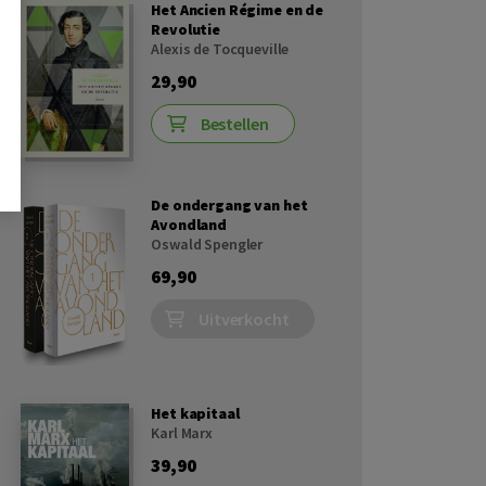
Het Ancien Régime en de
Revolutie
Alexis de Tocqueville
29,90
Bestellen
De ondergang van het
Avondland
Oswald Spengler
69,90
Uitverkocht
Het kapitaal
Karl Marx
39,90