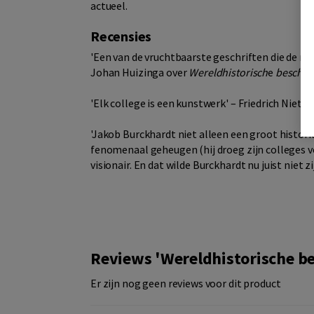
actueel.
Recensies
'Een van de vruchtbaarste geschriften die de m
Johan Huizinga over
Wereldhistorisch
e
bescho
'Elk college is een kunstwerk' – Friedrich Niet
'Jakob Burckhardt niet alleen een groot histor
fenomenaal geheugen (hij droeg zijn colleges vo
visionair. En dat wilde Burckhardt nu juist niet zij
Reviews 'Wereldhistorische 
Er zijn nog geen reviews voor dit product