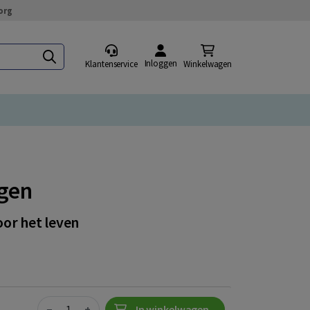
org
Inloggen
Klantenservice
Winkelwagen
ngen
oor het leven
Quantity
−
+
In winkelwagen