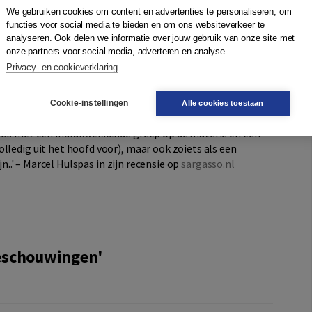
We gebruiken cookies om content en advertenties te personaliseren, om
functies voor social media te bieden en om ons websiteverkeer te
analyseren. Ook delen we informatie over jouw gebruik van onze site met
onze partners voor social media, adverteren en analyse.
oderne historische wetenschap ons geschonken heeft' ​​–
Privacy- en cookieverklaring
uwingen
zsche over de Wereldhistorische beschouwingen colleges
Cookie-instellingen
Alle cookies toestaan
icus met een indrukwekkende greep op de materie en een
lledig uit het hoofd voor), maar ook zoiets als een
n..' ​​– Marcel Hulspas in zijn recensie op
sargasso.nl
beschouwingen'