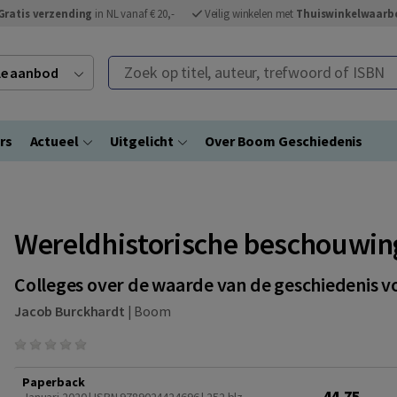
Gratis verzending
in NL vanaf € 20,-
Veilig winkelen met
Thuiswinkelwaarb
Zoek op titel, auteur, trefwoord of ISBN
ele aanbod
rs
Actueel
Uitgelicht
Over Boom Geschiedenis
Wereldhistorische beschouwi
Colleges over de waarde van de geschiedenis v
Jacob Burckhardt
|
Boom
Paperback
44,75