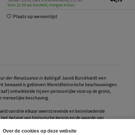
Januari 2020 | ISBN 9789024424696
| 252 blz.
Voor 21:00 uur besteld, morgen in huis
Plaats op wensenlijst
ur der Renaissance in Italië
gaf Jacob Burckhardt een
cht bewaard is gebleven: Wereldhistorische beschouwingen.
raaf) ontwikkelde hij een persoonlijke visie op de grote,
 menselijke beschaving.
lveld van drie elkaar weerstrevende en beïnvloedende
kt het belang van historische kennis en de waarde van
daarbij waarschuwt hij voor de vervlakking van de cultuur en
tionalisme en militarisme. Daarin toont hij zich uiterst
Over de cookies op deze website