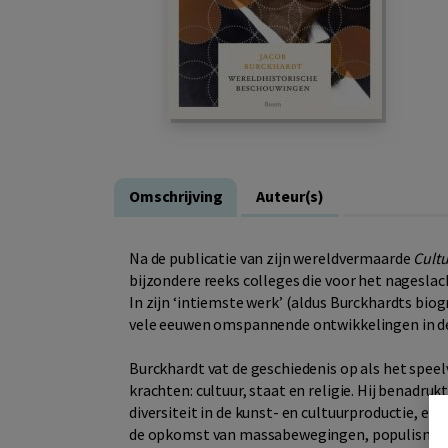
Omschrijving
Auteur(s)
Na de publicatie van zijn wereldvermaarde
Cultu
bijzondere reeks colleges die voor het nagesla
In zijn ‘intiemste werk’ (aldus Burckhardts biog
vele eeuwen omspannende ontwikkelingen in de
Burckhardt vat de geschiedenis op als het spee
krachten: cultuur, staat en religie. Hij benadru
diversiteit in de kunst- en cultuurproductie, en 
de opkomst van massabewegingen, populisme, na