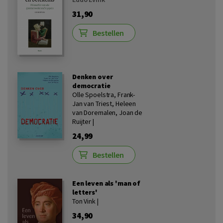
31,90
Bestellen
Denken over
democratie
Olle Spoelstra, Frank-
Jan van Triest, Heleen
van Doremalen, Joan de
Ruijter |
24,99
Bestellen
Een leven als 'man of
letters'
Ton Vink |
34,90