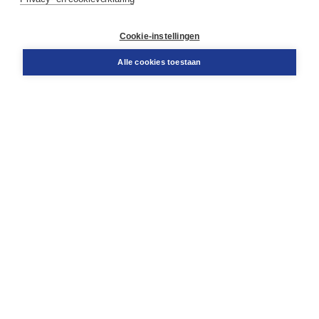
Contact
Retourneren
Docentenservice
Cookie-instellingen
Snel bestellen
Teamviewer
Alle cookies toestaan
Boom voor jou
Voor de boekhandel
Voor de pers
Publiceren bij Boom
Werken bij Boom & Vacatures
Over Boom
Wat ons drijft
Onze historie
Onze auteurs
Onze organisatie
Duurzaam ondernemen
Gratis verzending in NL vanaf € 20,-.