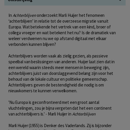
In
Achterblijven
onderzoekt Marli Huijer het fenomeen
‘achterblijven’ in relatie tot de overzeese migratie vanuit
Europa. Wat betekende het vertrek van een kind, broer of
collega vroeger en wat betekent het nu? Is de dramatiek van
weleer verdwenen nu we op afstand digitaal met elkaar
verbonden kunnen blijven?
Achterblijvers worden vaak als zielig gezien, als passieve
speelbal van beslissingen van anderen. Huijer laat zien dat in
een wereld waarin steeds meer mensen in beweging zijn,
achterblijvers juist van doorslaggevend belang zijn voor het
behoud van de lokale cultuur en politieke gemeenschap.
Achterblijvers geven de bestendigheid die nodig is om
nieuwkomers te kunnen verwelkomen.
'Nu Europa is geconfronteerd met een groot aantal
vluchtelingen, zou je bijna vergeten dat het een continent
van achterblijvers is.' - Marli Huijer in
Achterblijven
Marli Huijer (1955) is Denker des Vaderlands. Zij is bijzonder