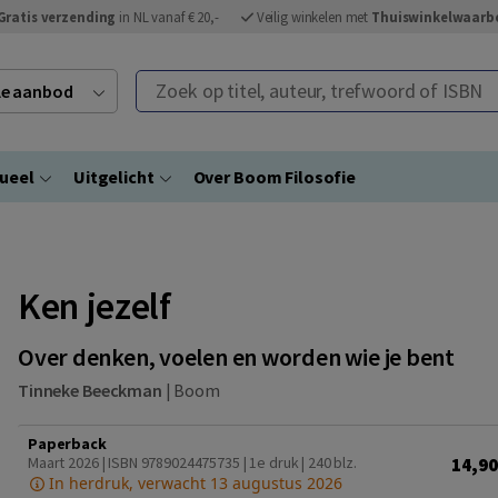
Gratis verzending
in NL vanaf € 20,-
Veilig winkelen met
Thuiswinkelwaarb
Zoek op titel, auteur, trefwoord of ISBN
ele aanbod
ueel
Uitgelicht
Over Boom Filosofie
Ken jezelf
Over denken, voelen en worden wie je bent
Tinneke Beeckman
|
Boom
Paperback
14,90
Maart 2026 | ISBN 9789024475735 | 1e druk
| 240 blz.
In herdruk, verwacht 13 augustus 2026