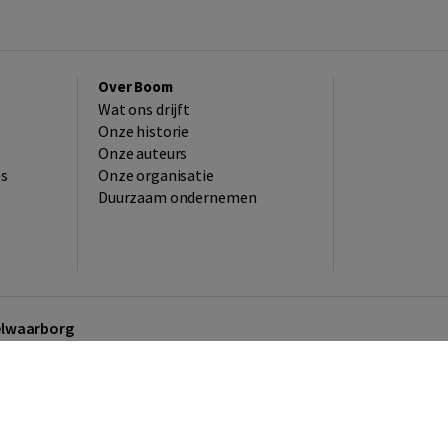
Over Boom
Wat ons drijft
Onze historie
Onze auteurs
es
Onze organisatie
Duurzaam ondernemen
kelwaarborg