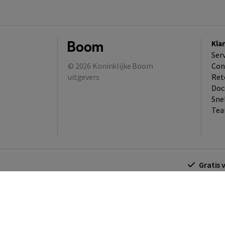
Kla
Ser
© 2026
Koninklijke Boom
Con
uitgevers
Ret
Doc
Sne
Tea
Gratis 
Algemene voorwaarden
Algemene voorwa