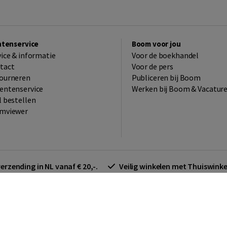
ntenservice
Boom voor jou
vice & informatie
Voor de boekhandel
tact
Voor de pers
ourneren
Publiceren bij Boom
entenservice
Werken bij Boom & Vacatur
l bestellen
mviewer
verzending in NL vanaf € 20,-.
Veilig winkelen met Thuiswin
arden zakelijk
Cookieverklaring
Disclaimer
Privacy policy