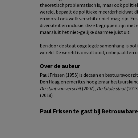
theoretisch problematisch is, maar ook politie
wereld, bepaalt de politieke meerderheid wat d
en vooral ook welk verschil er niet mag zijn. F
diversiteit en inclusie: deze begrippen zijn met e
maar sluit het niet-gelijke daarmee juist uit.
Een door de staat opgelegde samenhang is polit
wereld. De wereld is onvoltooid, onbepaald en 
Over de auteur
Paul Frissen (1955) is decaan en bestuursvoorz
Den Haag en emeritus hoogleraar bestuurskunde 
De staat van verschil
(2007),
De fatale staat
(2013
(2018).
Paul Frissen te gast bij Betrouwbar