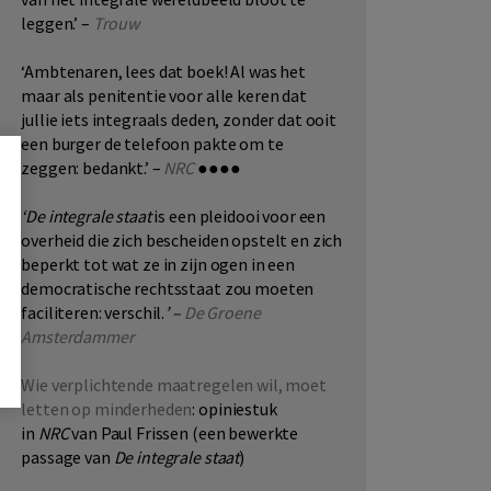
leggen.’ –
Trouw
‘Ambtenaren, lees dat boek! Al was het
maar als penitentie voor alle keren dat
jullie iets integraals deden, zonder dat ooit
een burger de telefoon pakte om te
zeggen: bedankt.’ –
NRC
●●●●
‘De integrale staat
is een pleidooi voor een
overheid die zich bescheiden opstelt en zich
beperkt tot wat ze in zijn ogen in een
democratische rechtsstaat zou moeten
faciliteren: verschil.
’ –
De Groene
Amsterdammer
Wie verplichtende maatregelen wil, moet
letten op minderheden
: opiniestuk
in
NRC
van Paul Frissen (een bewerkte
passage van
De integrale staat
)