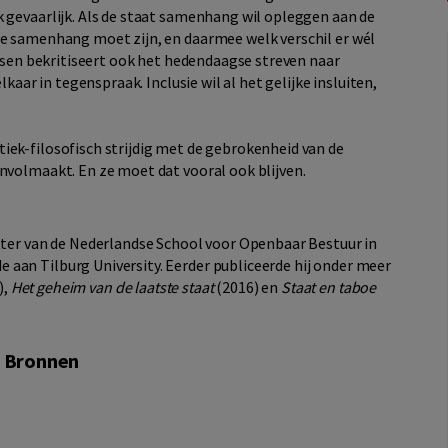
k gevaarlijk. Als de staat samenhang wil opleggen aan de
ie samenhang moet zijn, en daarmee welk verschil er wél
rissen bekritiseert ook het hedendaagse streven naar
lkaar in tegenspraak. Inclusie wil al het gelijke insluiten,
iek-filosofisch strijdig met de gebrokenheid van de
onvolmaakt. En ze moet dat vooral ook blijven.
itter van de Nederlandse School voor Openbaar Bestuur in
aan Tilburg University. Eerder publiceerde hij onder meer
),
Het geheim van de laatste staat
(2016) en
Staat en taboe
e Bronnen