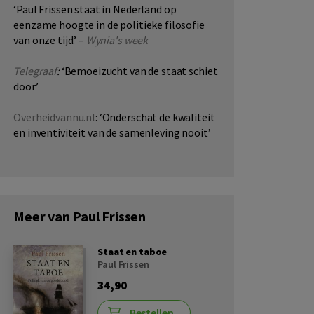
‘Paul Frissen staat in Nederland op
eenzame hoogte in de politieke filosofie
van onze tijd
.’ –
Wynia's week
Telegraaf
:
‘Bemoeizucht van de staat schiet
door’
Overheidvannu.nl
: ‘Onderschat de kwaliteit
en inventiviteit van de samenleving nooit’
Meer van Paul Frissen
Staat en taboe
Paul Frissen
34,90
Bestellen