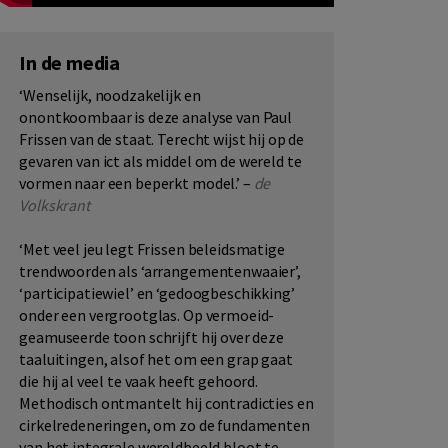
In de media
‘Wenselijk, noodzakelijk en
onontkoombaar is deze analyse van Paul
Frissen van de staat. Terecht wijst hij op de
gevaren van ict als middel om de wereld te
vormen naar een beperkt model.’ –
de
Volkskrant
‘Met veel jeu legt Frissen beleidsmatige
trendwoorden als ‘arrangementenwaaier’,
‘participatiewiel’ en ‘gedoogbeschikking’
onder een vergrootglas. Op vermoeid-
geamuseerde toon schrijft hij over deze
taaluitingen, alsof het om een grap gaat
die hij al veel te vaak heeft gehoord.
Methodisch ontmantelt hij contradicties en
cirkelredeneringen, om zo de fundamenten
van het integrale wereldbeeld bloot te