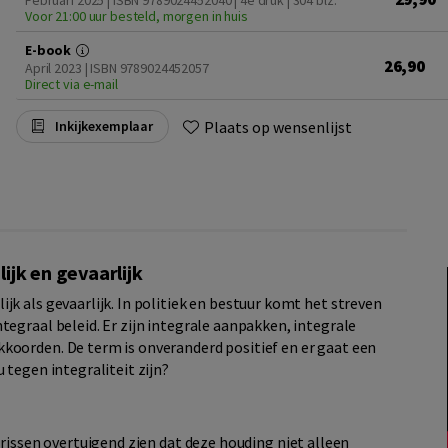
Februari 2025 | ISBN 9789024452040 | 4e druk
| 304 blz.
Voor 21:00 uur besteld, morgen in huis
E-book
26,90
April 2023 | ISBN 9789024452057
Direct via e-mail
Plaats op wensenlijst
Inkijkexemplaar
ijk en gevaarlijk
jk als gevaarlijk. In politiek en bestuur komt het streven
tegraal beleid. Er zijn integrale aanpakken, integrale
koorden. De term is onveranderd positief en er gaat een
 tegen integraliteit zijn?
rissen overtuigend zien dat deze houding niet alleen