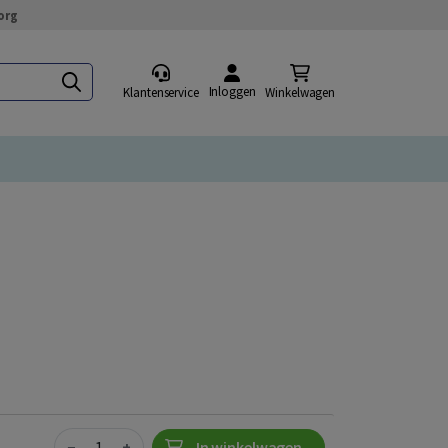
org
Inloggen
Klantenservice
Winkelwagen
Quantity
−
+
In winkelwagen