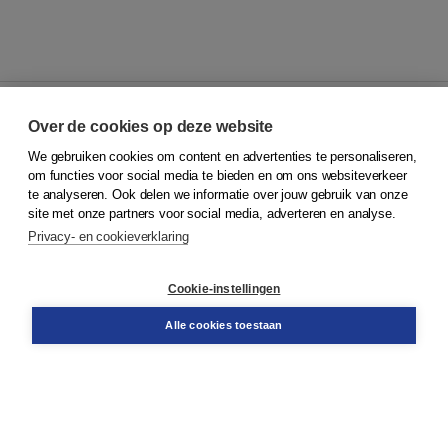
Over de cookies op deze website
We gebruiken cookies om content en advertenties te personaliseren,
© 2026
Koninklijke Boom uitgevers
om functies voor social media te bieden en om ons websiteverkeer
te analyseren. Ook delen we informatie over jouw gebruik van onze
Klantenservice
site met onze partners voor social media, adverteren en analyse.
Service & informatie
Privacy- en cookieverklaring
Contact
Retourneren
Docentenservice
Cookie-instellingen
Snel bestellen
Teamviewer
Alle cookies toestaan
Boom voor jou
Voor de boekhandel
Voor de pers
Publiceren bij Boom
Werken bij Boom & Vacatures