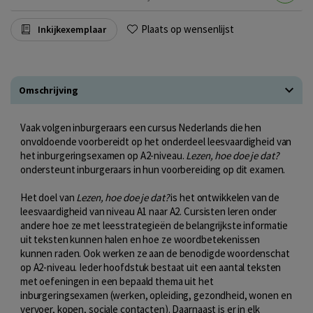
Plaats op wensenlijst
Inkijkexemplaar
Omschrijving
Vaak volgen inburgeraars een cursus Nederlands die hen
onvoldoende voorbereidt op het onderdeel leesvaardigheid van
het inburgeringsexamen op A2-niveau.
Lezen, hoe doe je dat?
ondersteunt inburgeraars in hun voorbereiding op dit examen.
Het doel van
Lezen, hoe doe je dat?
is het ontwikkelen van de
leesvaardigheid van niveau A1 naar A2. Cursisten leren onder
andere hoe ze met leesstrategieën de belangrijkste informatie
uit teksten kunnen halen en hoe ze woordbetekenissen
kunnen raden. Ook werken ze aan de benodigde woordenschat
op A2-niveau. Ieder hoofdstuk bestaat uit een aantal teksten
met oefeningen in een bepaald thema uit het
inburgeringsexamen (werken, opleiding, gezondheid, wonen en
vervoer, kopen, sociale contacten). Daarnaast is er in elk