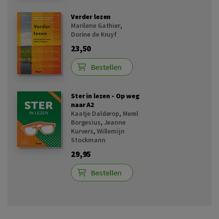
Verder lezen
Marilene Gathier
,
Dorine de Kruyf
23,50
Bestellen
Ster in lezen - Op weg
naar A2
Kaatje Dalderop
,
Merel
Borgesius
,
Jeanne
Kurvers
,
Willemijn
Stockmann
29,95
Bestellen