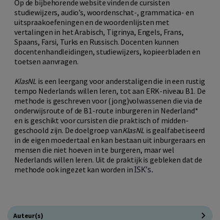
Op de bijbehorende website vinden de cursisten
studiewijzers, audio’s, woordenschat-, grammatica- en
uitspraakoefeningen en de woordenlijsten met
vertalingen in het Arabisch, Tigrinya, Engels, Frans,
Spaans, Farsi, Turks en Russisch. Docenten kunnen
docentenhandleidingen, studiewijzers, kopieerbladen en
toetsen aanvragen.
KlasNL
is een leergang voor anderstaligen die in een rustig
tempo Nederlands willen leren, tot aan ERK-niveau B1. De
methode is geschreven voor (jong)volwassenen die via de
onderwijsroute of de B1-route inburgeren in Nederland*
en is geschikt voor cursisten die praktisch of midden-
geschoold zijn. De doelgroep van
KlasNL
is gealfabetiseerd
in de eigen moedertaal en kan bestaan uit inburgeraars en
mensen die niet hoeven in te burgeren, maar wel
Nederlands willen leren. Uit de praktijk is gebleken dat de
ISK’s.
methode ook ingezet kan worden in
Auteur(s)