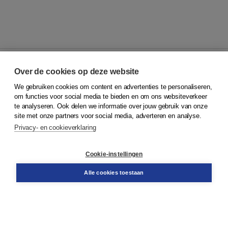
Over de cookies op deze website
We gebruiken cookies om content en advertenties te personaliseren,
© 2026
Koninklijke Boom uitgevers
om functies voor social media te bieden en om ons websiteverkeer
te analyseren. Ook delen we informatie over jouw gebruik van onze
Klantenservice
site met onze partners voor social media, adverteren en analyse.
Service & informatie
Privacy- en cookieverklaring
Contact
Retourneren
Docentenservice
Cookie-instellingen
Snel bestellen
Teamviewer
Alle cookies toestaan
Boom voor jou
Voor de boekhandel
Voor de pers
Publiceren bij Boom