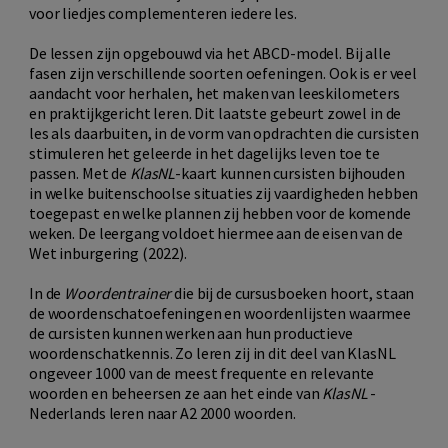
voor liedjes complementeren iedere les.
De lessen zijn opgebouwd via het ABCD-model. Bij alle
fasen zijn verschillende soorten oefeningen. Ook is er veel
aandacht voor herhalen, het maken van leeskilometers
en praktijkgericht leren. Dit laatste gebeurt zowel in de
les als daarbuiten, in de vorm van opdrachten die cursisten
stimuleren het geleerde in het dagelijks leven toe te
passen. Met de
KlasNL
-kaart kunnen cursisten bijhouden
in welke buitenschoolse situaties zij vaardigheden hebben
toegepast en welke plannen zij hebben voor de komende
weken. De leergang voldoet hiermee aan de eisen van de
Wet inburgering (2022).
In de
Woordentrainer
die bij de cursusboeken hoort, staan
de woordenschatoefeningen en woordenlijsten waarmee
de cursisten kunnen werken aan hun productieve
woordenschatkennis. Zo leren zij in dit deel van KlasNL
ongeveer 1000 van de meest frequente en relevante
woorden en beheersen ze aan het einde van
KlasNL
-
Nederlands leren naar A2 2000 woorden.