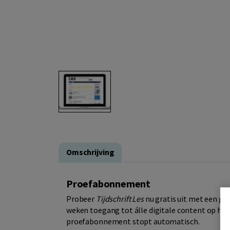
Omschrijving
Proefabonnement
Probeer
Tijdschrift Les
nu gratis uit met een p
weken toegang tot álle digitale content op he
proefabonnement stopt automatisch.