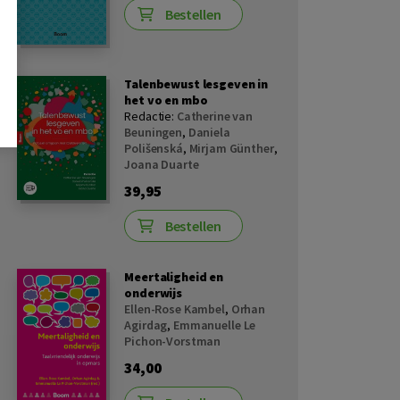
Bestellen
Talenbewust lesgeven in
het vo en mbo
Redactie:
Catherine van
Beuningen
,
Daniela
Polišenská
,
Mirjam Günther
,
Joana Duarte
39,95
Bestellen
Meertaligheid en
onderwijs
Ellen-Rose Kambel
,
Orhan
Agirdag
,
Emmanuelle Le
Pichon-Vorstman
34,00