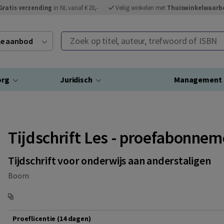
Gratis verzending
in NL vanaf € 20,-
Veilig winkelen met
Thuiswinkelwaarb
Zoek op titel, auteur, trefwoord of ISBN
ele aanbod
org
Juridisch
Management
Tijdschrift Les - proefabonne
Tijdschrift voor onderwijs aan anderstaligen
Boom
Proeflicentie (14 dagen)