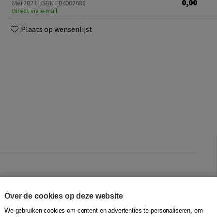
0,00
Mei 2023 | ISBN ED4002688
Direct via e-mail
Plaats op wensenlijst
roefabonnement. Met dit proefabonnement heb je twee
Over de cookies op deze website
t online platform van
Tijdschrift Les
. Het
We gebruiken cookies om content en advertenties te personaliseren, om