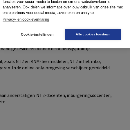
functies voor social media te bieden en om ons websiteverkeer te
analyseren. Ook delen we informatie over jouw gebruik van onze site met
onze partners voor social media, adverteren en analyse.
ereen die betrokken is bij het onderwijs aan anderstaligen in
Privacy- en cookieverklaring
e op de hoogte van de actuele ontwikkelingen in het NT2-
nieuwe publicaties, experimenten en evenementen.
Cookie-instellingen
Alle cookies toestaan
ische en theoretische achtergronden behandeld en is er
andige lesideeën binnen de onderwijspraktijk.
al, zoals NT2 en KNM-leermiddelen, NT2 in het mbo,
rgeren. In de online only-omgeving verschijnen gemiddeld
 aan anderstaligen: NT2-docenten, inburgeringsdocenten,
tc.