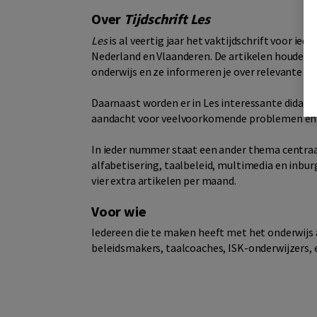
Over
Tijdschrift Les
Les
is al veertig jaar het vaktijdschrift voor ied
Nederland en Vlaanderen. De artikelen houden j
onderwijs en ze informeren je over relevante 
Daarnaast worden er in Les interessante didact
aandacht voor veelvoorkomende problemen en h
In ieder nummer staat een ander thema centra
alfabetisering, taalbeleid, multimedia en inbu
vier extra artikelen per maand.
Voor wie
Iedereen die te maken heeft met het onderwijs
beleidsmakers, taalcoaches, ISK-onderwijzers, e