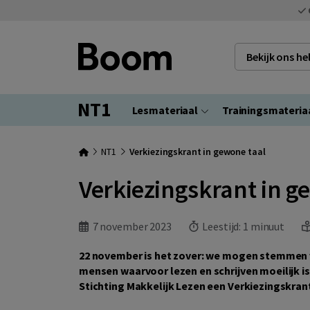
Bekijk ons h
NT1
Lesmateriaal
Trainingsmateria
NT1
Verkiezingskrant in gewone taal
Verkiezingskrant in g
7 november 2023
Leestijd:
1 minuut
22 november is het zover: we mogen stemmen 
mensen waarvoor lezen en schrijven moeilijk i
Stichting Makkelijk Lezen een Verkiezingskran