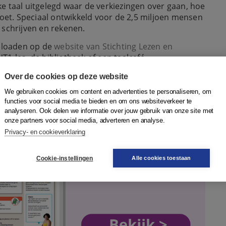
jke taal uitgelegd waar de verkiezingen over gaan, hoe
et. S
peciaal ontwikkeld voor de 2,5 miljoen mensen
 schrijven en rekenen.
wnloaden op
de
website van Stichting Lezen en
1-les, de bibliotheek of een taalcafé.
Over de cookies op deze website
We gebruiken cookies om content en advertenties te personaliseren, om
functies voor social media te bieden en om ons websiteverkeer te
analyseren. Ook delen we informatie over jouw gebruik van onze site met
onze partners voor social media, adverteren en analyse.
Privacy- en cookieverklaring
Cookie-instellingen
Alle cookies toestaan