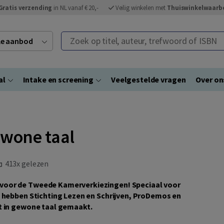
Gratis verzending
in NL vanaf € 20,-
Veilig winkelen met
Thuiswinkelwaarb
Zoek op titel, auteur, trefwoord of ISBN
ele aanbod
al
Intake en screening
Veelgestelde vragen
Over on
ewone taal
413x gelezen
voor de Tweede Kamerverkiezingen! Speciaal voor
s hebben Stichting Lezen en Schrijven, ProDemos en
t in gewone taal gemaakt.