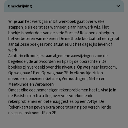
Omschrijving
Wil je aan het werk gaan? Dit werkboek gaat over welke
stappen je als eerst zet wanneer je aan het werk wilt. Het
boekje is onderdeel van de serie Succes! Rekenen en helpt bij
het verbeteren van rekenen. De methode bestaat uit een groot
aantal losse boekjes rond situaties uit het dagelijks leven of
werk.
Achterin elk boekje staan algemene aanwijzingen voor de
begeleider, de antwoorden en tips bij de opdrachten. De
boekjes zijn verdeeld over drie niveaus: Op weg naar Instroom,
Op weg naar 1F en Op weg naar 2F. In elk boekje zitten
meerdere domeinen: Getallen, Verhoudingen, Meten en
Meetkunde en Verbanden.
Omdat elke deelnemer eigen rekenproblemen heeft, vind je in
de Basishulp extra uitleg over veel voorkomende
rekenproblemen en oefensuggesties op een A4’tje. De
Rekenkaarten geven extra ondersteuning op verschillende
niveaus: Instroom, 1F en 2F.