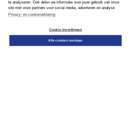
te analyseren. Ook delen we informatie over jouw gebruik van onze
Klantenservice
site met onze partners voor social media, adverteren en analyse.
Service & informatie
Privacy- en cookieverklaring
Contact
Retourneren
Docentenservice
Cookie-instellingen
Snel bestellen
Teamviewer
Alle cookies toestaan
Boom voor jou
Voor de boekhandel
Voor de pers
Publiceren bij Boom
Werken bij Boom & Vacatures
Over Boom
Wat ons drijft
Onze historie
Onze auteurs
Onze organisatie
Duurzaam ondernemen