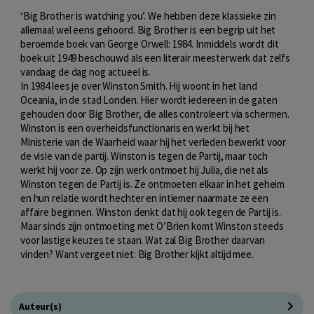
‘Big Brother is watching you’. We hebben deze klassieke zin
allemaal wel eens gehoord. Big Brother is een begrip uit het
beroemde boek van George Orwell: 1984. Inmiddels wordt dit
boek uit 1949 beschouwd als een literair meesterwerk dat zelfs
vandaag de dag nog actueel is.
In 1984 lees je over Winston Smith. Hij woont in het land
Oceania, in de stad Londen. Hier wordt iedereen in de gaten
gehouden door Big Brother, die alles controleert via schermen.
Winston is een overheidsfunctionaris en werkt bij het
Ministerie van de Waarheid waar hij het verleden bewerkt voor
de visie van de partij. Winston is tegen de Partij, maar toch
werkt hij voor ze. Op zijn werk ontmoet hij Julia, die net als
Winston tegen de Partij is. Ze ontmoeten elkaar in het geheim
en hun relatie wordt hechter en intiemer naarmate ze een
affaire beginnen. Winston denkt dat hij ook tegen de Partij is.
Maar sinds zijn ontmoeting met O’Brien komt Winston steeds
voor lastige keuzes te staan. Wat zal Big Brother daarvan
vinden? Want vergeet niet: Big Brother kijkt altijd mee.
Auteur(s)