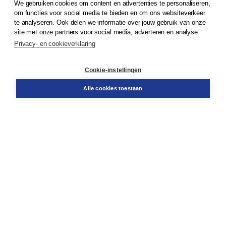
We gebruiken cookies om content en advertenties te personaliseren,
© 2026
Koninklijke Boom uitgevers
om functies voor social media te bieden en om ons websiteverkeer
te analyseren. Ook delen we informatie over jouw gebruik van onze
Klantenservice
site met onze partners voor social media, adverteren en analyse.
Service & informatie
Privacy- en cookieverklaring
Contact
Retourneren
Docentenservice
Cookie-instellingen
Snel bestellen
Teamviewer
Alle cookies toestaan
Boom voor jou
Voor de boekhandel
Voor de pers
Publiceren bij Boom
Werken bij Boom & Vacatures
Over Boom
Wat ons drijft
Onze historie
Onze auteurs
Onze organisatie
Duurzaam ondernemen